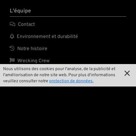
L'équipe

Contact

Environnement et durabilité

Notre histoire

Wrecking Crew
Nous utilisons des cookies pour l'analyse, de la publicité et

l'améliorisation de notre site web. Pour plus d'informations
veuillez consulter notre
protection de données.
Pan-O-Rama

Product Specials

Bike Features

Événements

Conseils techniques