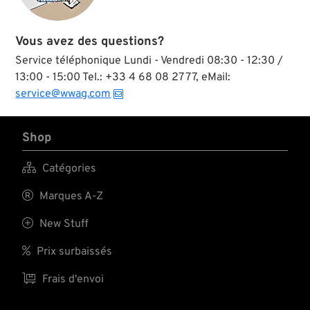
Vous avez des questions?
Service téléphonique Lundi - Vendredi 08:30 - 12:30 /
13:00 - 15:00 Tel.: +33 4 68 08 27 77, eMail:
service@wwag.com
Shop

Catégories

Marques A-Z

New Stuff

Prix surbaissés

Frais d'envoi