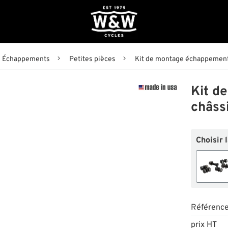
Échappements
Petites pièces
Kit de montage échappements
Kit d
châssi
Choisir 
Référenc
prix HT