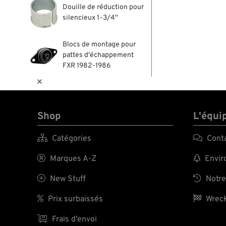
Douille de réduction pour
silencieux 1-3/4''
Blocs de montage pour
pattes d'échappement
FXR 1982-1986

Shop
L'équi

Catégories

Cont

Marques A-Z

Enviro

New Stuff

Notre

Prix surbaissés

Wreck

Frais d'envoi