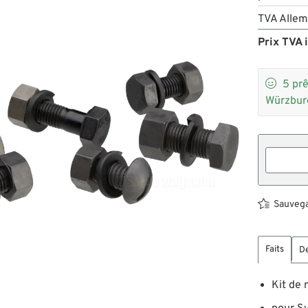
TVA Allem
Prix TVA i

5
prê
Würzbur
Sauvegar
Faits
De
Kit de