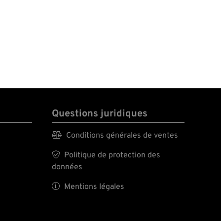
Questions juridiques

Conditions générales de ventes

Politique de protection des
données

Mentions légales