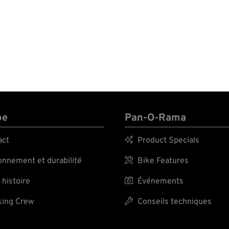
pe
Pan-O-Rama
act

Product Specials
nnement et durabilité

Bike Features
 histoire

Événements
ing Crew

Conseils techniques