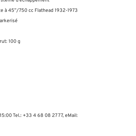
ystème d'échappement
te à 45”/750 cc Flathead 1932-1973
parkerisé
rut: 100 g
15:00 Tel.: +33 4 68 08 27 77, eMail: