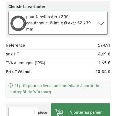
Choisir la variante:
pour Newton Aero 200;
caoutchouc; Ø int. x Ø ext.: 52 x 79
mm
Référence
57-691
prix HT
8,69 €
TVA Allemagne (19%)
1,65 €
Prix TVA incl.
10,34 €

11
prêt pour sa livraison immédiate à partir de
l'entrepôt de Würzburg
pièce