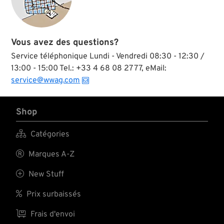
Vous avez des questions?
Service téléphonique Lundi - Vendredi 08:30 - 12:30 /
13:00 - 15:00 Tel.: +33 4 68 08 27 77, eMail:
service@wwag.com
Shop

Catégories

Marques A-Z

New Stuff

Prix surbaissés

Frais d'envoi