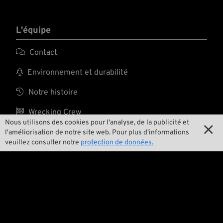
L'équipe

Contact

Environnement et durabilité

Notre histoire

Wrecking Crew
Nous utilisons des cookies pour l'analyse, de la publicité et

l'améliorisation de notre site web. Pour plus d'informations
veuillez consulter notre
protection de données.
Pan-O-Rama

Product Specials

Bike Features

Événements