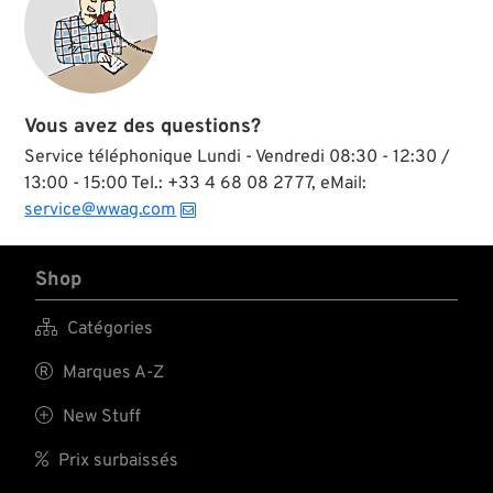
custom, lorsque le
diamètre intérieur
du voile de roue est
plus grand qu’à
l’origine.
Vous avez des questions?
Service téléphonique Lundi - Vendredi 08:30 - 12:30 /
13:00 - 15:00 Tel.: +33 4 68 08 27 77, eMail:
service@wwag.com
Shop

Catégories

Marques A-Z

New Stuff

Prix surbaissés