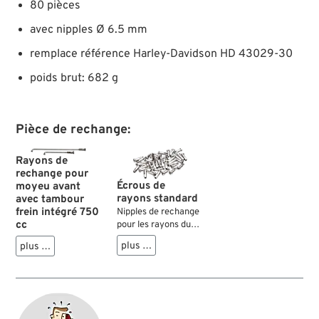
80 pièces
avec nipples Ø 6.5 mm
remplace référence Harley-Davidson HD 43029-30
poids brut: 682 g
Pièce de rechange:
Rayons de
rechange pour
Écrous de
moyeu avant
rayons standard
avec tambour
frein intégré 750
Nipples de rechange
cc
pour les rayons du
catalogue W&W et
plus …
plus …
pour les rayons
originaux. Les têtes
de rayons rallongées
peuvent être une
solution lors
d’applications