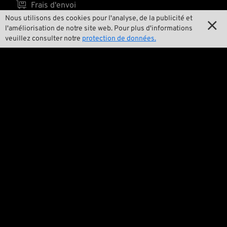

Frais d'envoi
Nous utilisons des cookies pour l'analyse, de la publicité et

l'améliorisation de notre site web. Pour plus d'informations
veuillez consulter notre
protection de données.
L'équipe

Contact

Environnement et durabilité

Notre histoire

Wrecking Crew
Pan-O-Rama

Product Specials

Bike Features