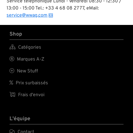
Service téléphonique Lundi - Vendredi 08:30 - 12:30 /
13:00 - 15:00 Tel.: +33 4 68 08 27 77, eMail:
service@wwag.com
Shop

Catégories

Marques A-Z

New Stuff

Prix surbaissés

Frais d'envoi
L'équipe

Contact