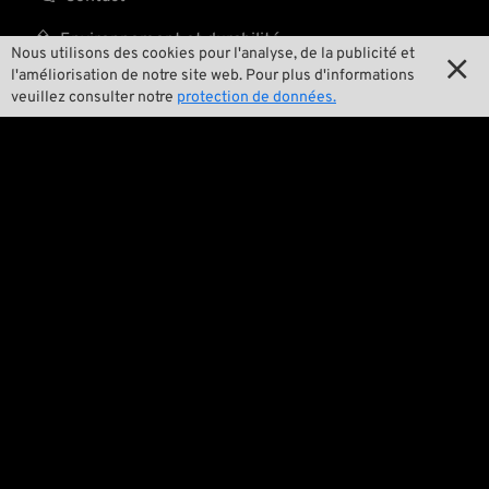

Environnement et durabilité
Nous utilisons des cookies pour l'analyse, de la publicité et

l'améliorisation de notre site web. Pour plus d'informations

Notre histoire
veuillez consulter notre
protection de données.

Wrecking Crew
Pan-O-Rama

Product Specials

Bike Features

Événements

Conseils techniques
Questions juridiques