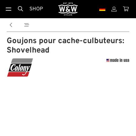
SHOP





Goujons pour cache-culbuteurs:
Shovelhead