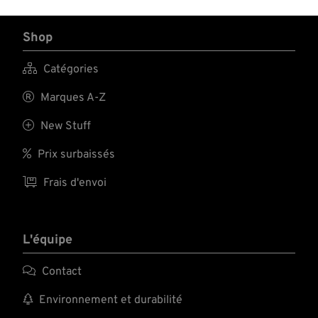
Shop

Catégories

Marques A-Z

New Stuff

Prix surbaissés

Frais d'envoi
L'équipe

Contact

Environnement et durabilité