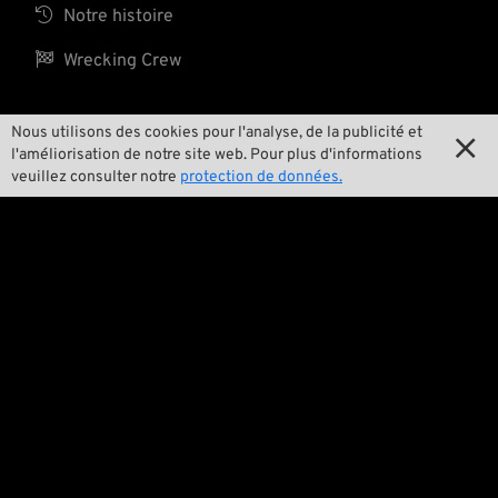

Notre histoire

Wrecking Crew
Nous utilisons des cookies pour l'analyse, de la publicité et

Pan-O-Rama
l'améliorisation de notre site web. Pour plus d'informations
veuillez consulter notre
protection de données.

Product Specials

Bike Features

Événements

Conseils techniques
Questions juridiques

Conditions générales de ventes