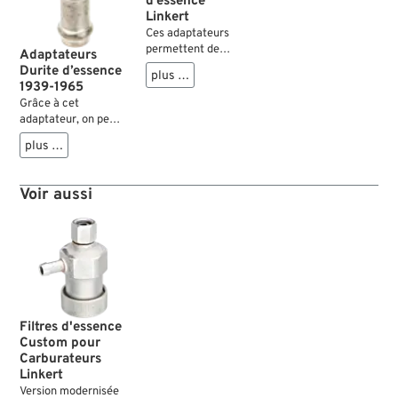
d’essence
Linkert
Ces adaptateurs
permettent de
Adaptateurs
raccorder les durites
Durite d’essence
plus …
d‘essence 1/4” en
1939-1965
caoutchouc ou en
Grâce à cet
acier inox au
adaptateur, on peut
raccord du filtre
remplacer les
plus …
d‘essence des
conduites rigides de
carburateurs
série contre des
Linkert.
durits en
Voir aussi
caoutchouc
modernes de
diamètre intérieur
de 1/4” ou 5/16”.
Filtres d'essence
Custom pour
Carburateurs
Linkert
Version modernisée