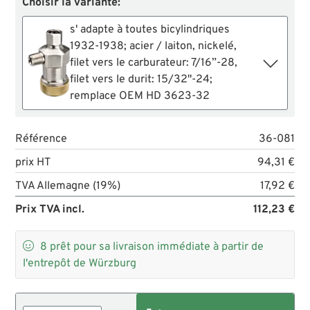
Choisir la variante:
s' adapte à toutes bicylindriques
1932-1938; acier / laiton, nickelé,
filet vers le carburateur: 7/16”-28,
filet vers le durit: 15/32"-24;
remplace OEM HD 3623-32
Référence
36-081
prix HT
94,31 €
TVA Allemagne (19%)
17,92 €
Prix TVA incl.
112,23 €

8
prêt pour sa livraison immédiate à partir de
l'entrepôt de Würzburg