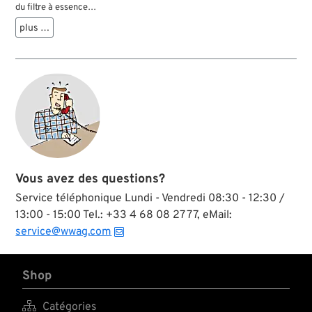
du filtre à essence
Linkert pour les
plus …
conduites de
carburant flexibles
avec DI 1/4”. Le
tamis d'essence
n'est pas inclus dans
la livraison et doit
être commandé
séparément.
Vous avez des questions?
Service téléphonique Lundi - Vendredi 08:30 - 12:30 /
13:00 - 15:00 Tel.: +33 4 68 08 27 77, eMail:
service@wwag.com
Shop

Catégories