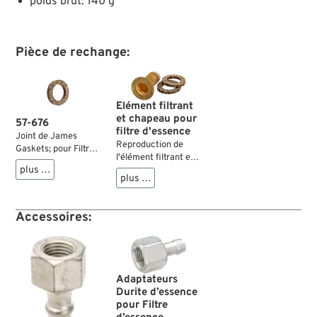
poids brut: 140 g
Pièce de rechange:
Elément filtrant
et chapeau pour
57-676
filtre d'essence
Joint de James
Reproduction de
Gaskets; pour Filtre
l'élément filtrant et
essence; s' adapte à
plus …
du chapeau pour
Twins 1932→; liège;
plus …
filtre d'essence
remplace OEM HD
Linkert.
62270-32; poids
brut: 10 g
Accessoires:
Adaptateurs
Durite d’essence
pour Filtre