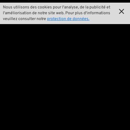
Nous utilisons des cookies pour l'analyse, de la publicité et

Marques A-Z

l'améliorisation de notre site web. Pour plus d'informations
veuillez consulter notre
protection de données.

New Stuff

Prix surbaissés

Frais d'envoi
L'équipe

Contact

Environnement et durabilité

Notre histoire

Wrecking Crew