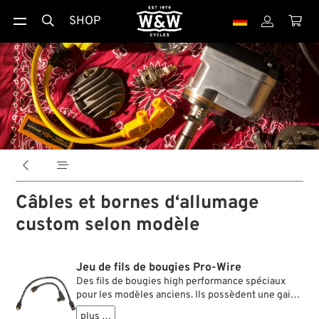
SHOP





Câbles et bornes d‘allumage
custom selon modèle
Jeu de fils de bougies Pro-Wire
Des fils de bougies high performance spéciaux
pour les modèles anciens. Ils possèdent une gaine
silicone de 8 mm et un noyau métallique. Déjà
plus …