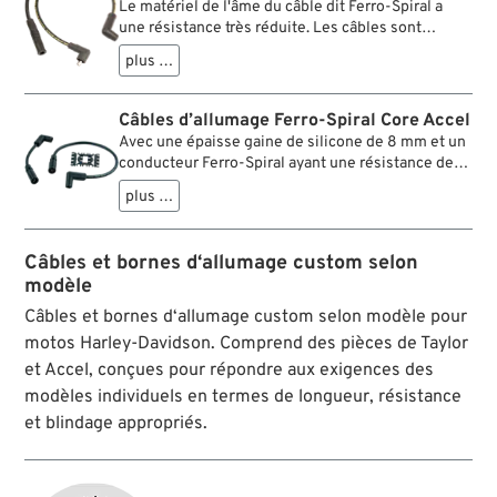
Le matériel de l'âme du câble dit Ferro-Spiral a
une résistance très réduite. Les câbles sont
enveloppés en fibre de verre et d'une couche de
plus …
silicone. Ils servent pour allumage à rupteur ainsi
que pour électronique.
Câbles d’allumage Ferro-Spiral Core Accel
Avec une épaisse gaine de silicone de 8 mm et un
conducteur Ferro-Spiral ayant une résistance de
seulement 500 Ohm/ft. Ces fils de bougies
plus …
produisent une puissance d’allumage jusqu’à 5
fois supérieure que celle de leurs homologues,
même à des températures de plus de 260°C.
Câbles et bornes d‘allumage custom selon
L’habillage Aramide est extrêmement résistant
modèle
aux vibrations et aux autres charges et assure une
longue durée de vie. Ce sont les seuls fils de
Câbles et bornes d‘allumage custom selon modèle pour
bougies compatibles avec les modèles Twin Cam
motos Harley-Davidson. Comprend des pièces de Taylor
équipés d'un allumage et d'une injection Delphi.
et Accel, conçues pour répondre aux exigences des
modèles individuels en termes de longueur, résistance
et blindage appropriés.