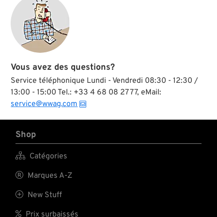
Vous avez des questions?
Service téléphonique Lundi - Vendredi 08:30 - 12:30 /
13:00 - 15:00 Tel.: +33 4 68 08 27 77, eMail:
service@wwag.com
Shop

Catégories

Marques A-Z

New Stuff

Prix surbaissés