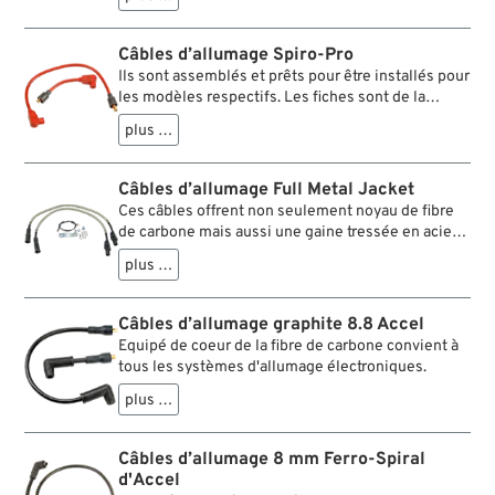
coupés à la bonne longueur avec les raccords
montés. Les antiparasites sont de la même
couleur que les câbles.
Câbles d’allumage Spiro-Pro
Ils sont assemblés et prêts pour être installés pour
les modèles respectifs. Les fiches sont de la
même couleur que le câble lui-même. Les câbles
plus …
Spiro-Pro avec noyau de fibre de carbone
acceptent les allumages à rupteur de même que
les électroniques.
Câbles d’allumage Full Metal Jacket
Ces câbles offrent non seulement noyau de fibre
de carbone mais aussi une gaine tressée en acier
inoxydable. Ils servent pour allumage à rupteur
plus …
ainsi que pour électronique.
Câbles d’allumage graphite 8.8 Accel
Equipé de coeur de la fibre de carbone convient à
tous les systèmes d'allumage électroniques.
plus …
Câbles d’allumage 8 mm Ferro-Spiral
d'Accel