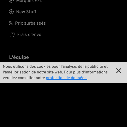

Marques A-Z

New Stuff

Prix surbaissés

Frais d'envoi
L'équipe
Nous utilisons des cookies pour l'analyse, de la publicité et


Contact
l'améliorisation de notre site web. Pour plus d'informations
veuillez consulter notre
protection de données.

Environnement et durabilité

Notre histoire

Wrecking Crew