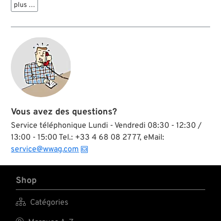
plus …
thing. For example
switch housings for
original handlebar
controls of models
1996→ .
Vous avez des questions?
Service téléphonique Lundi - Vendredi 08:30 - 12:30 /
13:00 - 15:00 Tel.: +33 4 68 08 27 77, eMail:
service@wwag.com
Shop

Catégories