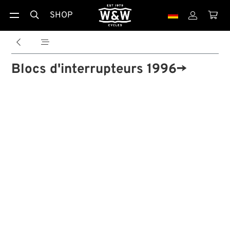
SHOP





Blocs d'interrupteurs 1996→