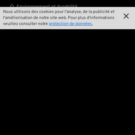

Environnement et durabilité
Nous utilisons des cookies pour l'analyse, de la publicité et

l'améliorisation de notre site web. Pour plus d'informations

Notre histoire
veuillez consulter notre
protection de données.

Wrecking Crew
Pan-O-Rama

Product Specials

Bike Features

Événements

Conseils techniques
Questions juridiques