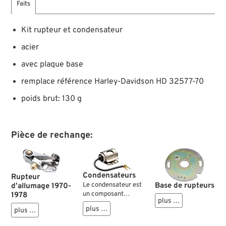
Faits
Kit rupteur et condensateur
acier
avec plaque base
remplace référence Harley-Davidson HD 32577-70
poids brut: 130 g
Pièce de rechange:
Condensateurs
Rupteur
Base de rupteurs
Le condensateur est
d’allumage 1970-
un composant
1978
plus …
important de
plus …
plus …
l’allumage à contact.
Il empêche les