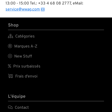
13:00 - 15:00 Tel.: +33 4 68 08 27 77, eMail:
service@wwag.com
Shop

Catégories

Marques A-Z

New Stuff

Prix surbaissés

Frais d'envoi
L'équipe

Contact