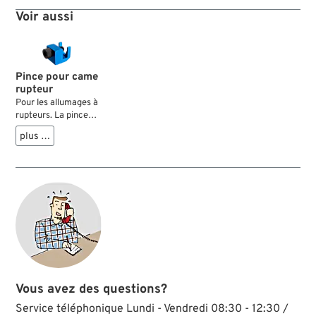
étincelles au niveau
Voir aussi
du rupteur, le
protège de l’usure et
assure un allumage
stable....
Pince pour came
rupteur
Pour les allumages à
rupteurs. La pince
de cet outil retient
plus …
les masselottes en
position d'avance à
l'allumage ce qui
rend la mise au point
de l'allumage plus
facile.
Vous avez des questions?
Service téléphonique Lundi - Vendredi 08:30 - 12:30 /