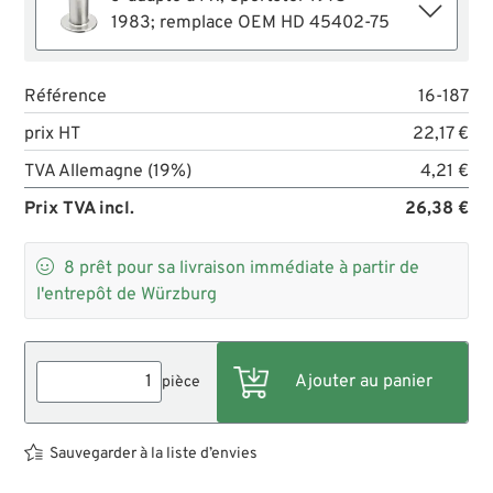
1983; remplace OEM HD 45402-75
Référence
16-187
prix HT
22,17 €
TVA Allemagne (19%)
4,21 €
Prix TVA incl.
26,38 €

8
prêt pour sa livraison immédiate à partir de
l'entrepôt de Würzburg
pièce
Sauvegarder à la liste d’envies