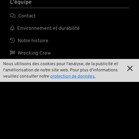
L'équipe

Contact

Environnement et durabilité

Notre histoire

Wrecking Crew
Nous utilisons des cookies pour l'analyse, de la publicité et

l'améliorisation de notre site web. Pour plus d'informations
veuillez consulter notre
protection de données.
Pan-O-Rama

Product Specials

Bike Features

Événements

Conseils techniques