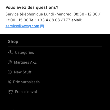
Vous avez des questions?
Service téléphonique Lundi - Vendredi 08:30 - 12:30 /
13:00 - 15:00 Tel.: +33 4 68 08 27 77, eMail:
service@wwag.com
Shop

Catégories

Marques A-Z

New Stuff

Prix surbaissés

Frais d'envoi