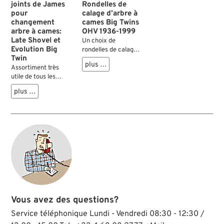
Rondelles de
joints de James
calage d’arbre à
pour
cames Big Twins
changement
OHV 1936-1999
arbre à cames:
Late Shovel et
Un choix de
Evolution Big
rondelles de calage
Twin
pour ajuster le jeu
plus …
latéral correct des
Assortiment très
arbres à cames des
utile de tous les
modèles OHV Big
joints et joints spi
plus …
Twins jusque 1999.
pour effectuer le
Réalisées en acier
changement de
durci, usinées
l'arbre à cames des
précisément aux
Big Twins. Avec ce
bonnes mesures.
kit, il n'y a plus
d'ennuis à cause
d'un seul joint qu'on
a oublié de
commander.
Vous avez des questions?
Service téléphonique Lundi - Vendredi 08:30 - 12:30 /