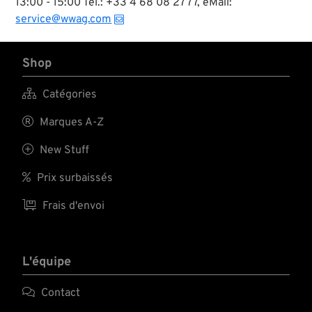
13:00 - 15:00 Tel.: +33 4 68 08 27 77, eMail:
service@wwag.com
Shop

Catégories

Marques A-Z

New Stuff

Prix surbaissés

Frais d'envoi
L'équipe

Contact