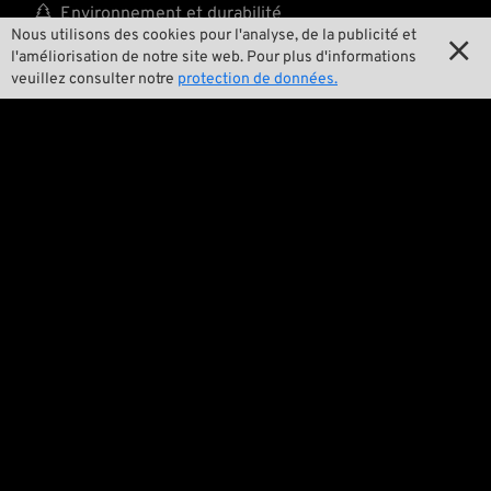

Environnement et durabilité
Nous utilisons des cookies pour l'analyse, de la publicité et


Notre histoire
l'améliorisation de notre site web. Pour plus d'informations
veuillez consulter notre
protection de données.

Wrecking Crew
Pan-O-Rama

Product Specials

Bike Features

Événements

Conseils techniques
Questions juridiques