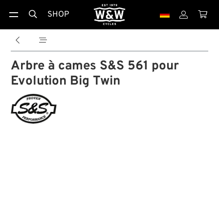
SHOP





Arbre à cames S&S 561 pour
Evolution Big Twin