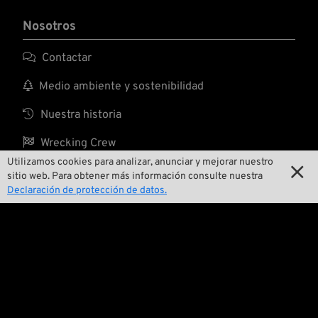
Nosotros

Contactar

Medio ambiente y sostenibilidad

Nuestra historia

Wrecking Crew
Utilizamos cookies para analizar, anunciar y mejorar nuestro

sitio web. Para obtener más información consulte nuestra
Declaración de protección de datos.
Pan-O-Rama

Presentaciones especiales de productos

Galería de motos

Eventos

Consejos técnicos