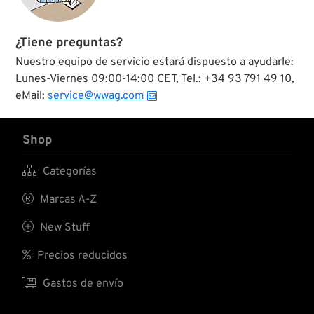
¿Tiene preguntas?
Nuestro equipo de servicio estará dispuesto a ayudarle:
Lunes-Viernes 09:00-14:00 CET, Tel.: +34 93 791 49 10,
eMail:
service@wwag.com
Shop

Categorías

Marcas A-Z

New Stuff

Precios reducidos

Gastos de envío