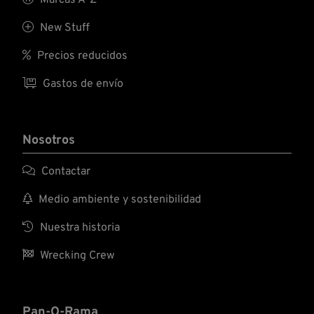
Marcas A-Z

New Stuff

Precios reducidos

Gastos de envío
Nosotros

Contactar

Medio ambiente y sostenibilidad

Nuestra historia

Wrecking Crew
Pan-O-Rama