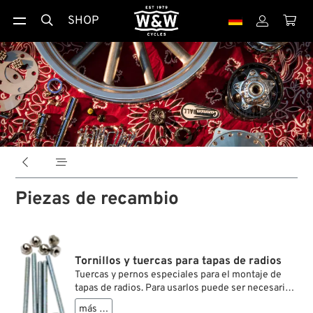
SHOP





Piezas de recambio
Tornillos y tuercas para tapas de radios
Tuercas y pernos especiales para el montaje de
tapas de radios. Para usarlos puede ser necesario
perforar orificios en las tapas.
más …