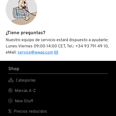
¿Tiene preguntas?
Nuestro equipo de servicio estará dispuesto a ayudarle:
Lunes-Viernes 09:00-14:00 CET, Tel.: +34 93 791 49 10,
eMail:
service@wwag.com
Shop

Categorías

Marcas A-Z

New Stuff

Precios reducidos