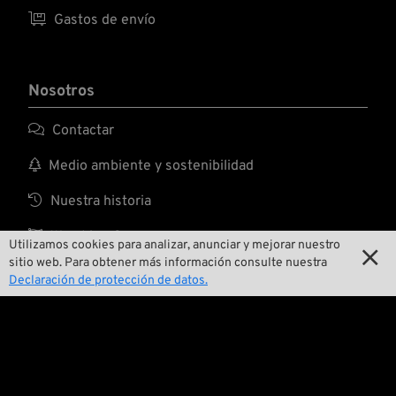

Gastos de envío
Nosotros

Contactar

Medio ambiente y sostenibilidad

Nuestra historia

Wrecking Crew
Utilizamos cookies para analizar, anunciar y mejorar nuestro

sitio web. Para obtener más información consulte nuestra
Declaración de protección de datos.
Pan-O-Rama

Presentaciones especiales de productos

Galería de motos