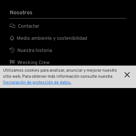
Nosotros

Contactar

Medio ambiente y sostenibilidad

Nuestra historia

Wrecking Crew
Utilizamos cookies para analizar, anunciar y mejorar nuestro

sitio web. Para obtener más información consulte nuestra
Declaración de protección de datos.
Pan-O-Rama

Presentaciones especiales de productos

Galería de motos

Eventos