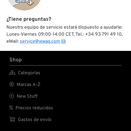
¿Tiene preguntas?
Nuestro equipo de servicio estará dispuesto a ayudarle:
Lunes-Viernes 09:00-14:00 CET, Tel.: +34 93 791 49 10,
eMail:
service@wwag.com
Shop

Categorías

Marcas A-Z

New Stuff

Precios reducidos

Gastos de envío