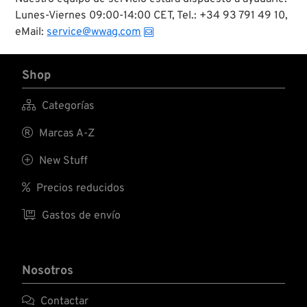
Lunes-Viernes 09:00-14:00 CET, Tel.: +34 93 791 49 10,
eMail:
service@wwag.com
Shop

Categorías

Marcas A-Z

New Stuff

Precios reducidos

Gastos de envío
Nosotros

Contactar