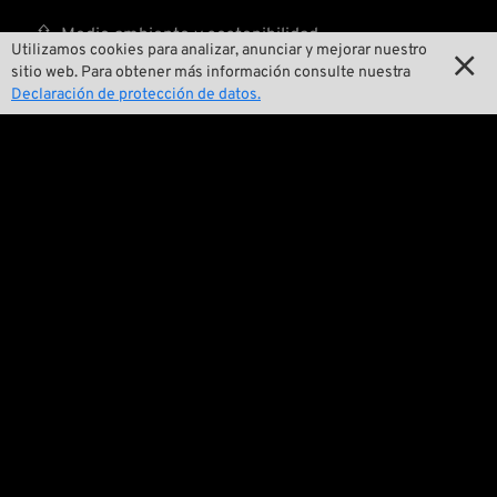

Medio ambiente y sostenibilidad
Utilizamos cookies para analizar, anunciar y mejorar nuestro

sitio web. Para obtener más información consulte nuestra

Nuestra historia
Declaración de protección de datos.

Wrecking Crew
Pan-O-Rama

Presentaciones especiales de productos

Galería de motos

Eventos

Consejos técnicos
Cuestiones legales