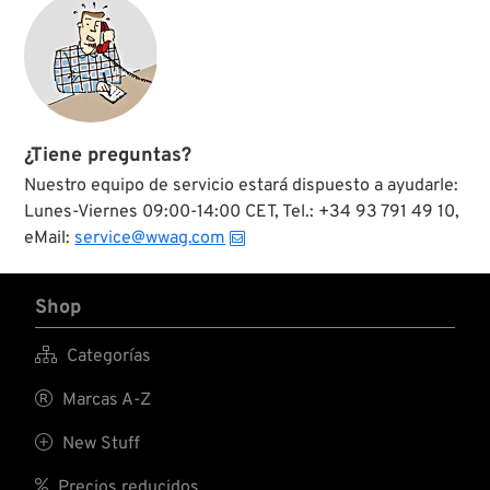
¿Tiene preguntas?
Nuestro equipo de servicio estará dispuesto a ayudarle:
Lunes-Viernes 09:00-14:00 CET, Tel.: +34 93 791 49 10,
eMail:
service@wwag.com
Shop

Categorías

Marcas A-Z

New Stuff

Precios reducidos