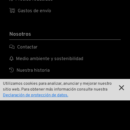

Gastos de envío
Nosotros

Contactar

Medio ambiente y sostenibilidad

Nuestra historia

Wrecking Crew
Utilizamos cookies para analizar, anunciar y mejorar nuestro

sitio web. Para obtener más información consulte nuestra
Declaración de protección de datos.
Pan-O-Rama

Presentaciones especiales de productos

Galería de motos