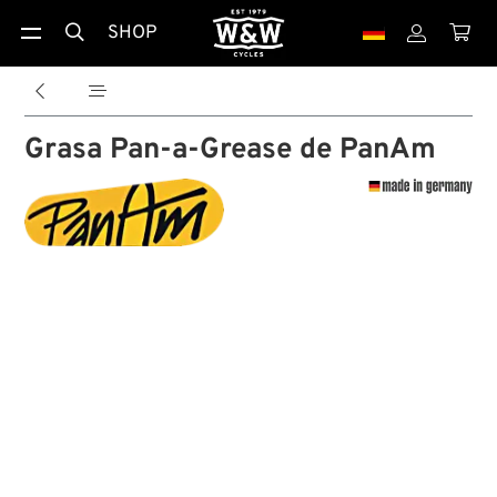
SHOP





Grasa Pan-a-Grease de PanAm