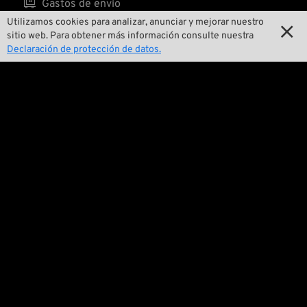

Gastos de envío
Utilizamos cookies para analizar, anunciar y mejorar nuestro

sitio web. Para obtener más información consulte nuestra
Declaración de protección de datos.
Nosotros

Contactar

Medio ambiente y sostenibilidad

Nuestra historia

Wrecking Crew
Pan-O-Rama

Presentaciones especiales de productos

Galería de motos