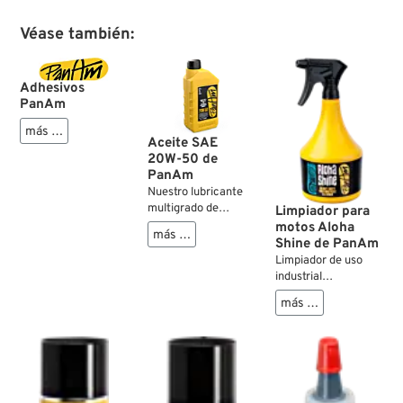
Véase también:
Adhesivos
PanAm
más …
Aceite SAE
20W-50 de
PanAm
Nuestro lubricante
multigrado de
Limpiador para
motores tradicional
motos Aloha
más …
para usar en
Shine de PanAm
cualquier época del
Limpiador de uso
año y perfecto para
industrial
alto nivel de carga.
especialmente
más …
Este lubricante de
formulado para
alto rendimiento
motocicletas.
cumple la API SL.
Ofrece limpieza de
calidad superior sin
usar sustancias o
soluciones químicas