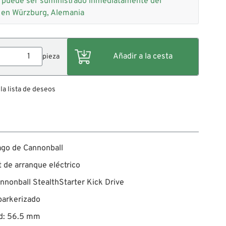
+
puede ser suministrado inmediatamente del
 en Würzburg, Alemania
pieza
 la lista de deseos
ago de Cannonball
t de arranque eléctrico
nnonball StealthStarter Kick Drive
parkerizado
ud: 56.5 mm