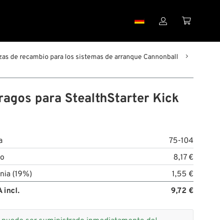


zas de recambio para los sistemas de arranque Cannonball
ragos para StealthStarter Kick
a
75-104
to
8,17 €
nia (19%)
1,55 €
 incl.
9,72 €