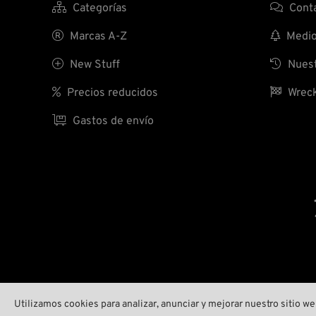

Categorías

Conta

Marcas A-Z

Medio 

New Stuff

Nuest

Precios reducidos

Wreck

Gastos de envío
Utilizamos cookies para analizar, anunciar y mejorar nuestro sitio 