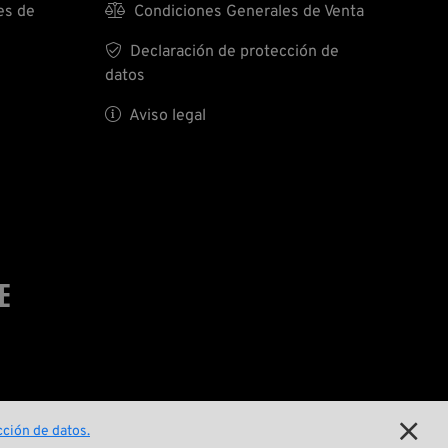
es de

Condiciones Generales de Venta

Declaración de protección de
datos

Aviso legal
E

ción de datos.