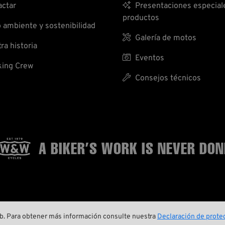
ctar

Presentaciones especial
productos
ambiente y sostenibilidad

Galería de motos
ra historia

Eventos
ing Crew

Consejos técnicos
A BIKER’S WORK
IS NEVER DON



web. Para obtener más información consulte nuestra
Declaración de protec