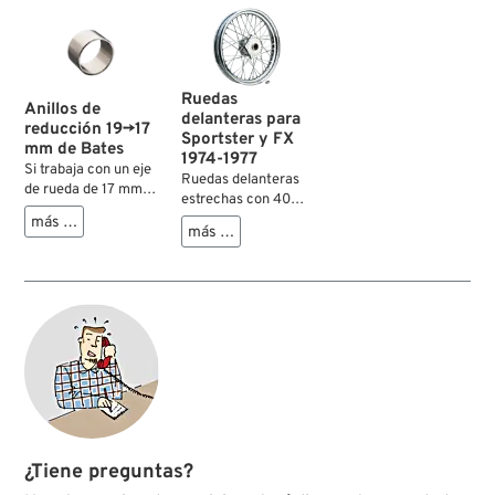
Ruedas
Anillos de
delanteras para
reducción 19→17
Sportster y FX
mm de Bates
1974-1977
Si trabaja con un eje
Ruedas delanteras
de rueda de 17 mm
estrechas con 40
en un entorno de 19
radios, compatibles
más …
mm, estos anillos de
más …
con las horquillas
reducción son la
Sportster y FX de
solución ideal. Se
Harley-Davidson de
pueden insertar en
los años 1974–1977.
cojinetes de rueda,
Soporte para disco
balancines de
de freno izquierdo
horquillas Springer,
con un círculo de
tensores de cadena,
tornillos de 147 mm.
etc.
Centradas y listas
para montar, con
rodamientos para
ejes de 17 mm.
¿Tiene preguntas?