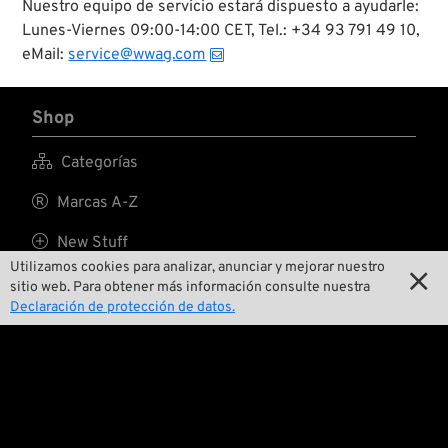
Nuestro equipo de servicio estará dispuesto a ayudarle:
Lunes-Viernes 09:00-14:00 CET, Tel.: +34 93 791 49 10,
eMail:
service@wwag.com
Shop

Categorías

Marcas A-Z

New Stuff
Utilizamos cookies para analizar, anunciar y mejorar nuestro


Precios reducidos
sitio web. Para obtener más información consulte nuestra
Declaración de protección de datos.

Gastos de envío
Nosotros

Contactar