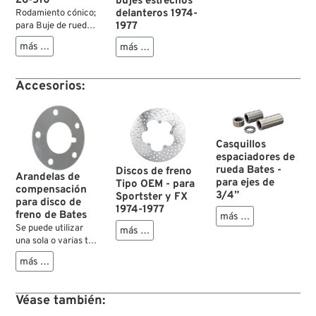
26-510
bujes estrechos
delanteros 1974-
Rodamiento cónico;
1977
para Buje de rueda;
apropiado para
más …
más …
modelos 1973-1999;
también para:
brazos oscillantes
Accesorios:
Big Twin 1958-1986;
acero; clase de
tolerancia: RBEC 1;
Ø int. x Ø ext.: 19.1 x
45.3 mm, grosor:
Casquillos
16.6 mm; reemplaza
espaciadores de
OEM HD 9052; peso
rueda Bates -
Discos de freno
Arandelas de
bruto: 130 g
para ejes de
Tipo OEM - para
compensación
3/4”
Sportster y FX
para disco de
1974-1977
freno de Bates
más …
Se puede utilizar
más …
una sola o varias tal
como lo requiere el
más …
caso.
Véase también: