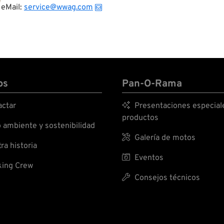
eMail:
service@wwag.com
os
Pan-O-Rama
ctar

Presentaciones especial
productos
ambiente y sostenibilidad

Galería de motos
ra historia

Eventos
ing Crew

Consejos técnicos