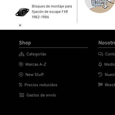
Bloques de montaje para
fijación de escape FXR
1982-1986

Shop
Nosotr

Categorías

Conta

Marcas A-Z

Medio 

New Stuff

Nuest

Precios reducidos

Wreck

Gastos de envío