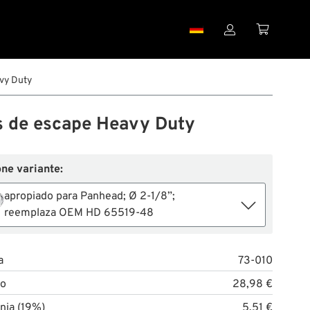


vy Duty
s de escape Heavy Duty
ne variante:
apropiado para Panhead; Ø 2-1/8”;
reemplaza OEM HD 65519-48
a
73-010
to
28,98 €
nia (19%)
5,51 €