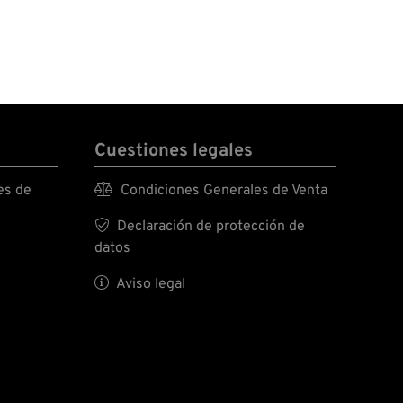
Cuestiones legales
es de

Condiciones Generales de Venta

Declaración de protección de
datos

Aviso legal