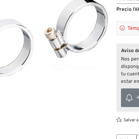
Precio IVA

Temp
Aviso d
Nos per
disponga
tu cuen
estar e
A
Salvar a