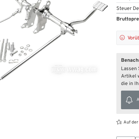
Steuer De
Bruttopre

Vorü
Benachr
Lassen S
Artikel 
die in I
A
Auf der