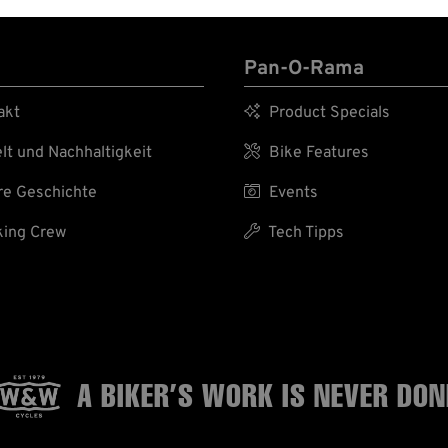
Pan-O-Rama
akt

Product Specials
t und Nachhaltigkeit

Bike Features
e Geschichte

Events
ing Crew

Tech Tipps
A BIKER’S WORK
IS NEVER DON