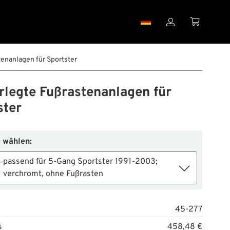


enanlagen für Sportster
rlegte Fußrastenanlagen für
ster
 wählen:
passend für 5-Gang Sportster 1991-2003;
verchromt, ohne Fußrasten
45-277
s
458,48 €