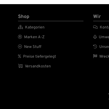
Shop
Wir

Kategorien

Kont

Marken A-Z

Umwel

New Stuff

Unser

Preise tiefergelegt

Wreck

Versandkosten