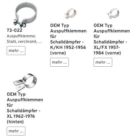
OEM Typ
OEM Typ
73-022
Auspuffklemmen
Auspuffklemmen
Auspuffklemme;
für
für
Stahl, verchromt, Q-
Schalldämpfer -
Schalldämpfer -
Form; Ø 1-7/8”;
K/KH 1952-1956
XL/FX 1957-
mehr …
Verstellbereich Ø:
(vorne)
1984 (vorne)
47-48 mm;
mehr …
mehr …
Bruttogewicht: 90 g
OEM Typ
Auspuffklemmen
für
Schalldämpfer -
XL 1962-1976
(hinten)
mehr …