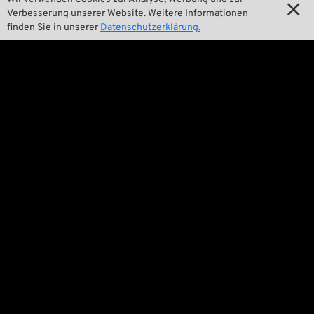

Verbesserung unserer Website. Weitere Informationen

New Stuff
finden Sie in unserer
Datenschutzerklärung.

Preise tiefergelegt

Versandkosten
Wir

Kontakt

Umwelt und Nachhaltigkeit

Unsere Geschichte

Wrecking Crew
Pan-O-Rama