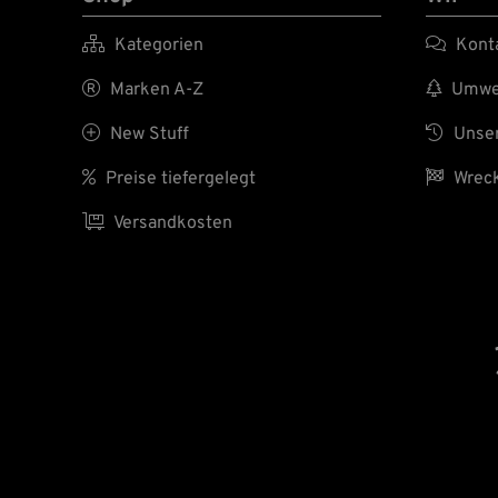

Kategorien

Kont

Marken A-Z

Umwel

New Stuff

Unser

Preise tiefergelegt

Wreck

Versandkosten