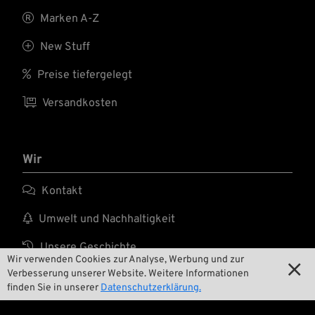

Marken A-Z

New Stuff

Preise tiefergelegt

Versandkosten
Wir

Kontakt

Umwelt und Nachhaltigkeit

Unsere Geschichte
Wir verwenden Cookies zur Analyse, Werbung und zur

Verbesserung unserer Website. Weitere Informationen

Wrecking Crew
finden Sie in unserer
Datenschutzerklärung.