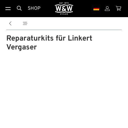
SHOP





Reparaturkits für Linkert
Vergaser