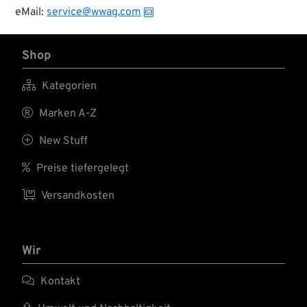
eMail:
service@wwag.com
Shop

Kategorien

Marken A-Z

New Stuff

Preise tiefergelegt

Versandkosten
Wir

Kontakt