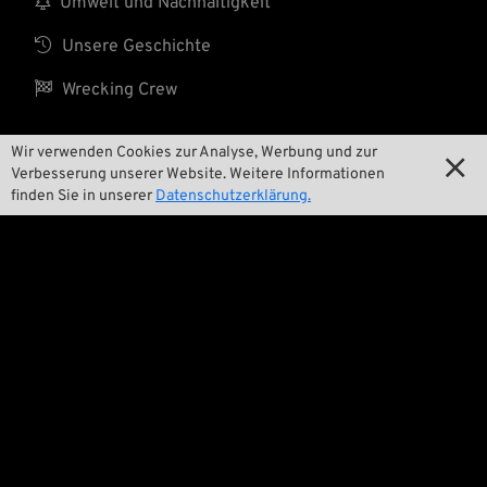

Umwelt und Nachhaltigkeit

Unsere Geschichte

Wrecking Crew
Wir verwenden Cookies zur Analyse, Werbung und zur

Verbesserung unserer Website. Weitere Informationen
Pan-O-Rama
finden Sie in unserer
Datenschutzerklärung.

Product Specials

Bike Features

Events

Tech Tipps
Rechtliches