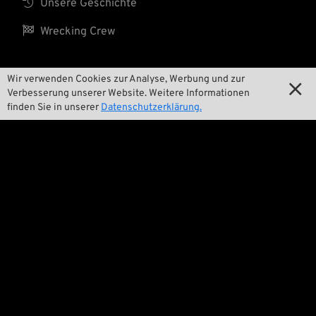

Unsere Geschichte

Wrecking Crew
Wir verwenden Cookies zur Analyse, Werbung und zur

Pan-O-Rama
Verbesserung unserer Website. Weitere Informationen
finden Sie in unserer
Datenschutzerklärung.

Product Specials

Bike Features

Events

Tech Tipps
Rechtliches

Allgemeine Geschäftsbedingungen