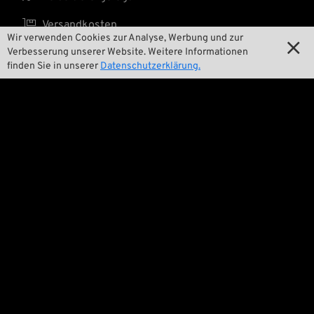

Versandkosten
Wir verwenden Cookies zur Analyse, Werbung und zur

Verbesserung unserer Website. Weitere Informationen
finden Sie in unserer
Datenschutzerklärung.
Wir

Kontakt

Umwelt und Nachhaltigkeit

Unsere Geschichte

Wrecking Crew
Pan-O-Rama

Product Specials

Bike Features