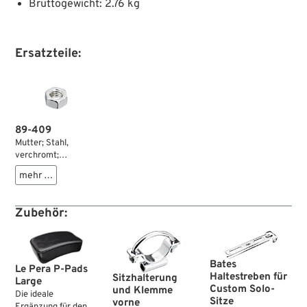
Bruttogewicht: 2.76 kg
Ersatzteile:
89-409
Mutter; Stahl,
verchromt;
Sechskant; Gewinde:
mehr …
5/16”-18; ersetzt
OEM HD 7748W;
Bruttogewicht: 10 g
Zubehör:
Bates
Le Pera P-Pads
Haltestreben für
Sitzhalterung
Large
Custom Solo-
und Klemme
Die ideale
Sitze
vorne
Ergänzung für den