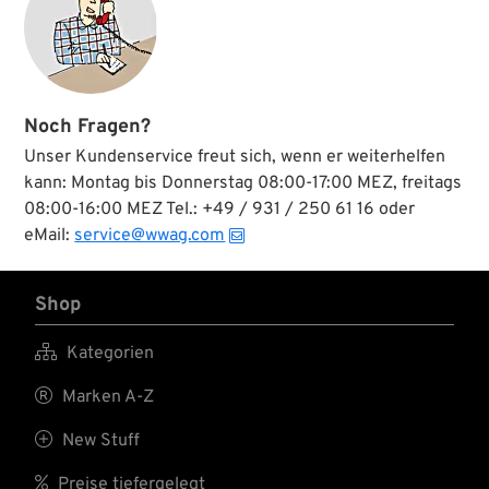
sie beim Befestigen
am Sitz und am
Halter im rechten
Winkel positioniert
bleiben. Mit 8 mm
Innendurchmesser
Noch Fragen?
an einem Ende und
11 oder 15 mm am
Unser Kundenservice freut sich, wenn er weiterhelfen
anderen geeignet für
kann: Montag bis Donnerstag 08:00-17:00 MEZ, freitags
die meisten
08:00-16:00 MEZ Tel.: +49 / 931 / 250 61 16 oder
Einbausituationen.
Erhältlich in zwei
eMail:
service@wwag.com
verschiedenen
Federraten.
Shop

Kategorien

Marken A-Z

New Stuff

Preise tiefergelegt