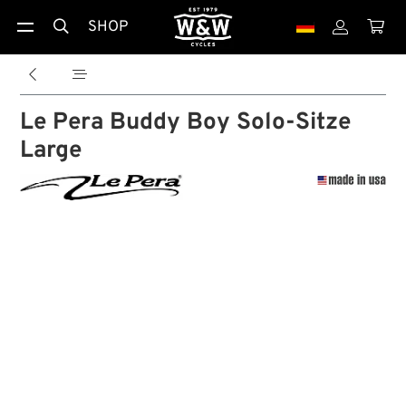
SHOP





Le Pera Buddy Boy Solo-Sitze
Large