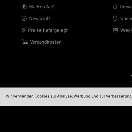

Marken A-Z

Umwel

New Stuff

Unser

Preise tiefergelegt

Wreck

Versandkosten
Wir verwenden Cookies zur Analyse, Werbung und zur Verbesserung 
ID 38726