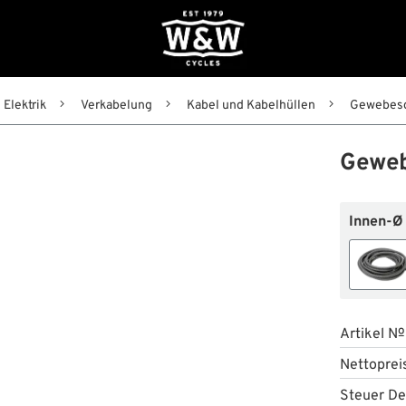
Elektrik
Verkabelung
Kabel und Kabelhüllen
Gewebesc
Geweb
Innen-Ø
Artikel №
Nettoprei
Steuer De