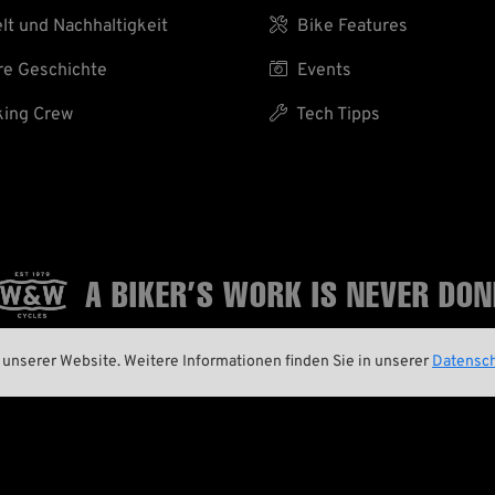
t und Nachhaltigkeit

Bike Features
e Geschichte

Events
ing Crew

Tech Tipps
A BIKER’S WORK
IS NEVER DON
unserer Website. Weitere Informationen finden Sie in unserer
Datensch


