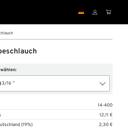


hlauch
eschlauch
 wählen:
3/16 ”
14-400
s
12,11 €
utschland (19%)
2,30 €