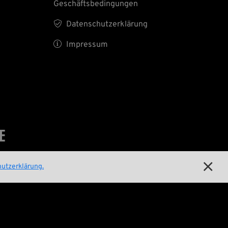
Geschäftsbedingungen

Datenschutzerklärung

Impressum
E

utzerklärung.