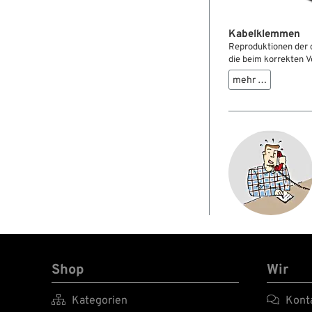
Kabelklemmen
Reproduktionen der 
die beim korrekten V
mehr …
Shop
Wir

Kategorien

Kont