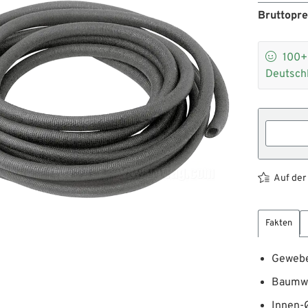
Bruttopr

100
Deutsch
Auf der
Fakten
Gewebe
Baumwo
Innen-Ø