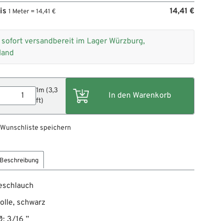
eis
14,41 €
1 Meter = 14,41 €
+
sofort versandbereit im Lager Würzburg,
land
1m (3,3
ft)
 Wunschliste speichern
Beschreibung
schlauch
lle, schwarz
: 3/16 ”