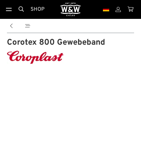
SHOP





Corotex 800 Gewebeband