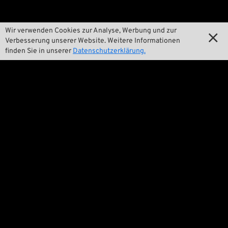
Pan-O-Rama
Wir verwenden Cookies zur Analyse, Werbung und zur

Verbesserung unserer Website. Weitere Informationen

Product Specials
finden Sie in unserer
Datenschutzerklärung.

Bike Features

Events

Tech Tipps
Rechtliches

Allgemeine Geschäftsbedingungen

Datenschutzerklärung

Impressum