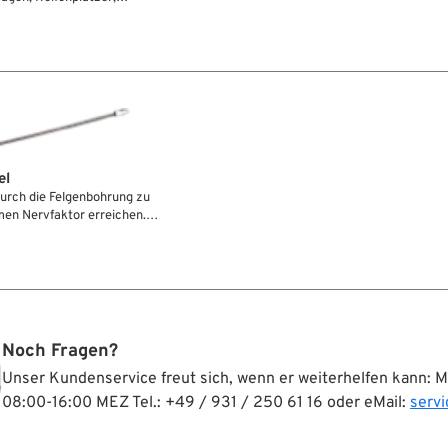
auf zwei Rädern (Risiko:
t) durch die heimische Botanik
ldwechsel, Krötenwanderung,
wird auch das Risiko
nter Genußergänzungsmittel
er Roadkill Roach Clip hilft
bewussten Naturproduktraucher
e Aktivverkohlungsstange
chen....
el
urch die Felgenbohrung zu
en Nervfaktor erreichen.
eug ist da eine große Hilfe,
cm langen Zugdraht und der
nn das Ventil mühelos durch die
den. Nie mehr eingezwickte
te Ventile. Im Griff befindet
her.
Noch Fragen?
Unser Kundenservice freut sich, wenn er weiterhelfen kann: 
08:00-16:00 MEZ Tel.: +49 / 931 / 250 61 16 oder eMail:
serv