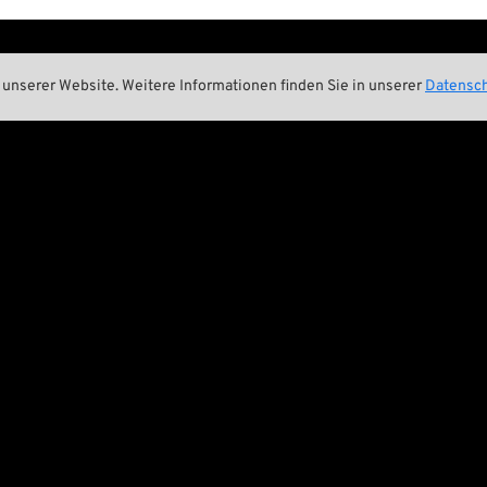
Pan-O-Rama
unserer Website. Weitere Informationen finden Sie in unserer
Datensch
akt

Product Specials
t und Nachhaltigkeit

Bike Features
e Geschichte

Events
ing Crew

Tech Tipps
A BIKER’S WORK
IS NEVER DON