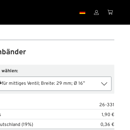


nbänder
 wählen:
für mittiges Ventil; Breite: 29 mm; Ø 16”
26-331
s
1,90 €
utschland (19%)
0,36 €