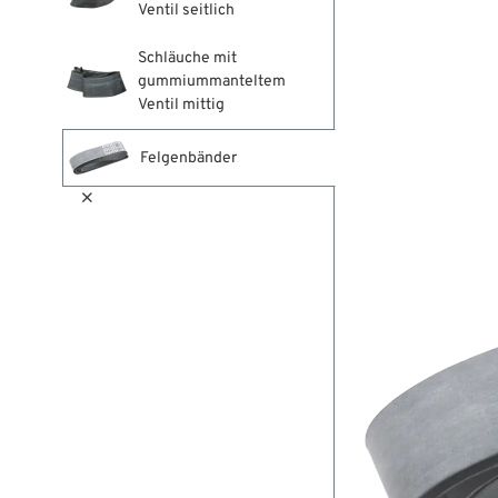
Ventil seitlich
Schläuche mit
gummiummanteltem
Ventil mittig
Felgenbänder
