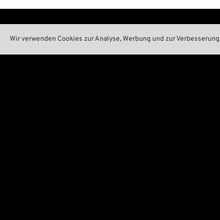
Shop
Wir
Wir verwenden Cookies zur Analyse, Werbung und zur Verbesserung 

Kategorien

Kont

Marken A-Z

Umwel

New Stuff

Unser

Preise tiefergelegt

Wreck

Versandkosten