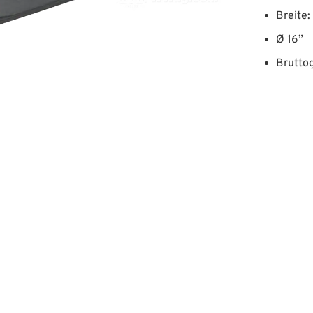
Breite
Ø 16”
Bruttog