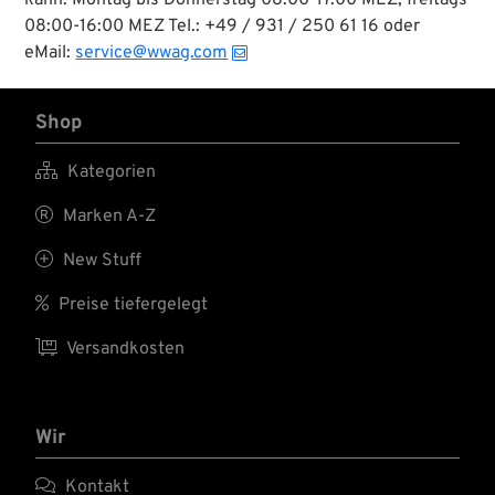
08:00-16:00 MEZ Tel.: +49 / 931 / 250 61 16 oder
eMail:
service@wwag.com
Shop

Kategorien

Marken A-Z

New Stuff

Preise tiefergelegt

Versandkosten
Wir

Kontakt