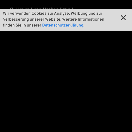

Umwelt und Nachhaltigkeit
Wir verwenden Cookies zur Analyse, Werbung und zur

Verbesserung unserer Website. Weitere Informationen

Unsere Geschichte
finden Sie in unserer
Datenschutzerklärung.

Wrecking Crew
Pan-O-Rama

Product Specials

Bike Features

Events

Tech Tipps
Rechtliches