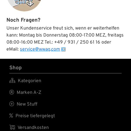
Noch Fragen?
Unser Kundenservice freut sich, wenn er weiterhelfen
kann: Montag bis Donnerstag 08:00-17:00 MEZ, freitags
08:00-16:00 MEZ Tel.: +49 / 931 / 250 61 16 oder
eMail:
service@wwag.com
Shop

Kategorien

Marken A-Z

New Stuff

Preise tiefergelegt

Versandkosten