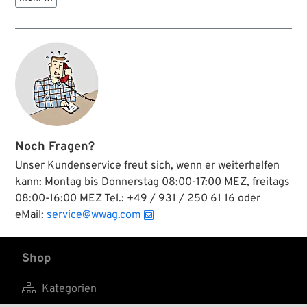
flexible
Benzinleitungen mit
1/4” ID. Das Sieb
gehört nicht zum
Lieferumfang und
muss separat
geordert werden.
Noch Fragen?
Unser Kundenservice freut sich, wenn er weiterhelfen
kann: Montag bis Donnerstag 08:00-17:00 MEZ, freitags
08:00-16:00 MEZ Tel.: +49 / 931 / 250 61 16 oder
eMail:
service@wwag.com
Shop

Kategorien