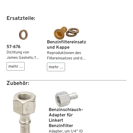
Ersatzteile:
Benzinfiltereinsatz
57-676
und Kappe
Dichtung von
Reproduktionen des
James Gaskets; für
Filtereinsatzes und der
Benzinfilter;
Verschlusskappe für
mehr …
mehr …
passend für Twins
den Linkert
1932→; Kork;
Benzinfilter.
ersetzt OEM HD
Zubehör:
62270-32;
Bruttogewicht: 10 g
Benzinschlauch-
Adapter für
Linkert
Benzinfilter
Adapter, um 1/4” ID