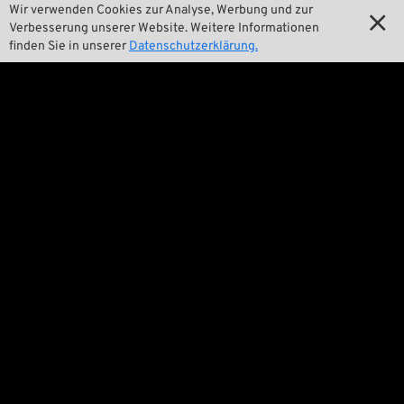
Wir verwenden Cookies zur Analyse, Werbung und zur

Marken A-Z

Verbesserung unserer Website. Weitere Informationen
finden Sie in unserer
Datenschutzerklärung.

New Stuff

Preise tiefergelegt

Versandkosten
Wir

Kontakt

Umwelt und Nachhaltigkeit

Unsere Geschichte

Wrecking Crew