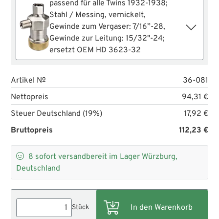
passend für alle Twins 1932-1938;
Stahl / Messing, vernickelt,
Gewinde zum Vergaser: 7/16”-28,
Gewinde zur Leitung: 15/32"-24;
ersetzt OEM HD 3623-32
Artikel №
36-081
Nettopreis
94,31 €
Steuer Deutschland (19%)
17,92 €
Bruttopreis
112,23 €

8
sofort versandbereit im Lager Würzburg,
Deutschland
Stück