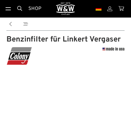
SHOP





Benzinfilter für Linkert Vergaser