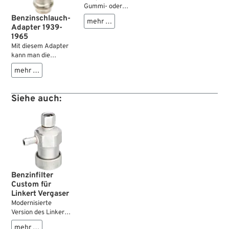
Gummi- oder
Edelstahlschläuche
Benzinschlauch-
mehr …
am Anschluss des
Adapter 1939-
Benzinfilters von
1965
Linkert-Vergasern
Mit diesem Adapter
zu befestigen.
kann man die
serienmäßigen
mehr …
starren Leitungen
gegen moderne 1/4”
oder 5/16” ID
Siehe auch:
Gummileitungen
tauschen.
Benzinfilter
Custom für
Linkert Vergaser
Modernisierte
Version des Linkert
Benzinfilters für
mehr …