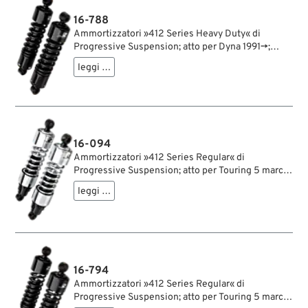
16-788
Ammortizzatori »412 Series Heavy Duty« di
Progressive Suspension; atto per Dyna 1991→;
acciaio / acciaio per molle, nero, rivestito a
leggi …
polvere; lunghezza: 318 mm; ochiello del
amortizzatore: 12.9 mm; rigidità molla: 270/315
lbs/inch; con chiave di regolazione per
ammortizzatori; rimpiazza OEM HD 54577-94;
certificato; peso lordo: 5.1 kg
16-094
Ammortizzatori »412 Series Regular« di
Progressive Suspension; atto per Touring 5 marce
1979-2005, Sportster 1979-2003, FXR →1994;
leggi …
acciaio / acciaio per molle, cromato; lunghezza:
318 mm; ochiello del amortizzatore: 12.9 mm;
rigidità molla: 90/130 lbs/inch; con chiave di
regolazione per ammortizzatori; rimpiazza OEM
HD 54568-82; certificato; peso lordo: 4.61 kg
16-794
Ammortizzatori »412 Series Regular« di
Progressive Suspension; atto per Touring 5 marce