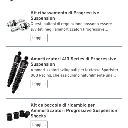
vibrazioni percepibili dal pilota. Anche l’altezza da
terra non viene compromessa. Costruzione molto
robusta d’acciaio forgiato, con giunti sferici di
Kit ribassamento di Progressive
precisione sulla barra di collegamento.
Suspension
Questi bulloni di regolazione possono essere
avvitati negli ammortizzatori Progressive
Suspension Softail o di serie. Consentono di
leggi …
abbassare la coda della motocicletta fino a 50 mm
e migliorano il look riducendo la distanza tra
parafango e pneumatico. Cromati.
Amortizzatori 413 Series di Progressive
Suspension
Ammortizzatori sviluppati per la classe Sportster
883 Racing, che assicurano naturalmente una
tenuta sensibilmente migliorata anche nell'uso su
leggi …
strada. Gli ammortizzatori sono più lunghi per
ottenere più corsa della molla e una maggiore
altezza della moto. Le unità ammortizzanti a gas
compresso resistono meglio al fading,
Kit de boccole di ricambio per
presentando al contempo caratteristiche di
Ammortizzatori Progressive Suspension
ammortizzazione eccellenti.
Shocks
leggi …