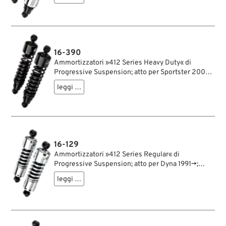
lunghezza: 330 mm; ochiello del amortizzatore:
15.9 mm; rigidità molla: 90/130 lbs/inch; con
chiave di regolazione per ammortizzatori;
rimpiazza OEM HD 54568-04; certificato; peso
lordo: 4.6 kg
16-390
Ammortizzatori »412 Series Heavy Duty« di
Progressive Suspension; atto per Sportster 2004-
2020; acciaio / acciaio per molle, nero, rivestito a
leggi …
polvere; lunghezza: 330 mm; ochiello del
amortizzatore: 15.9 mm; rigidità molla: 90/130
lbs/inch; con chiave di regolazione per
ammortizzatori; rimpiazza OEM HD 54568-04;
certificato; peso lordo: 4.4 kg
16-129
Ammortizzatori »412 Series Regular« di
Progressive Suspension; atto per Dyna 1991→;
acciaio / acciaio per molle, cromato; lunghezza:
leggi …
280 mm; ochiello del amortizzatore: 12.9 mm;
rigidità molla: 230/275 lbs/inch; con chiave di
regolazione per ammortizzatori; certificato; peso
lordo: 4.4 kg