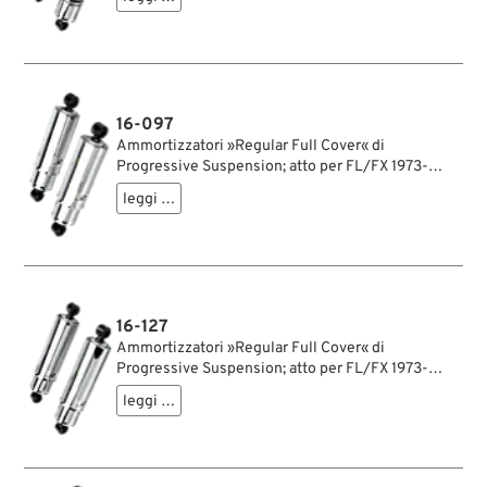
ochiello del amortizzatore: 12.9 mm; rigidità molla:
300/350 lbs/inch; con chiave di regolazione per
ammortizzatori; rimpiazza OEM HD 54500-81;
certificato; peso lordo: 4.8 kg
16-097
Ammortizzatori »Regular Full Cover« di
Progressive Suspension; atto per FL/FX 1973-
1985; acciaio / acciaio per molle, cromato;
leggi …
lunghezza: 280 mm; ochiello del amortizzatore:
12.9 mm; rigidità molla: 300/350 lbs/inch; con
chiave di regolazione per ammortizzatori;
certificato; peso lordo: 5.6 kg
16-127
Ammortizzatori »Regular Full Cover« di
Progressive Suspension; atto per FL/FX 1973-
1985; acciaio / acciaio per molle, cromato;
leggi …
lunghezza: 305 mm; ochiello del amortizzatore:
12.9 mm; rigidità molla: 300/350 lbs/inch; con
chiave di regolazione per ammortizzatori;
certificato; peso lordo: 5.94 kg