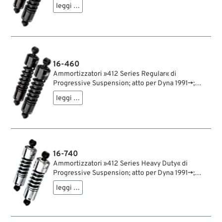
acciaio / acciaio per molle, nero, rivestito a
leggi …
polvere; lunghezza: 305 mm; ochiello del
amortizzatore: 12.9 mm; rigidità molla: 210/250
lbs/inch; con chiave di regolazione per
ammortizzatori; rimpiazza OEM HD 54512-90A;
certificato; peso lordo: 4.58 kg
16-460
Ammortizzatori »412 Series Regular« di
Progressive Suspension; atto per Dyna 1991→;
acciaio / acciaio per molle, nero, rivestito a
leggi …
polvere; lunghezza: 318 mm; ochiello del
amortizzatore: 12.9 mm; rigidità molla: 210/250
lbs/inch; con chiave di regolazione per
ammortizzatori; rimpiazza OEM HD 54577-94;
certificato; peso lordo: 4.6 kg
16-740
Ammortizzatori »412 Series Heavy Duty« di
Progressive Suspension; atto per Dyna 1991→;
acciaio / acciaio per molle, cromato; lunghezza:
leggi …
280 mm; ochiello del amortizzatore: 12.9 mm;
rigidità molla: 300/350 lbs/inch; con chiave di
regolazione per ammortizzatori; certificato; peso
lordo: 4.8 kg