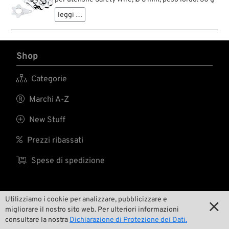
leggi …
Shop

Categorie

Marchi A-Z

New Stuff

Prezzi ribassati

Spese di spedizione
Utilizziamo i cookie per analizzare, pubblicizzare e
Noi

migliorare il nostro sito web. Per ulteriori informazioni
consultare la nostra
Dichiarazione di Protezione dei Dati.

Contatto