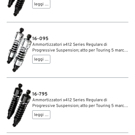
1979-2005, Sportster 1979-2003, FXR →1994;
leggi …
acciaio / acciaio per molle, nero, rivestito a
polvere; lunghezza: 318 mm; ochiello del
amortizzatore: 12.9 mm; rigidità molla: 90/130
lbs/inch; con chiave di regolazione per
ammortizzatori; rimpiazza OEM HD 54568-82;
certificato; peso lordo: 4.5 kg
16-095
Ammortizzatori »412 Series Regular« di
Progressive Suspension; atto per Touring 5 marce
1979-2005, Sportster 1979-2003, FXR →1994;
leggi …
acciaio / acciaio per molle, cromato; lunghezza:
330 mm; ochiello del amortizzatore: 12.9 mm;
rigidità molla: 90/130 lbs/inch; con chiave di
regolazione per ammortizzatori; rimpiazza OEM
HD 54502-87; certificato; peso lordo: 4.61 kg
16-795
Ammortizzatori »412 Series Regular« di
Progressive Suspension; atto per Touring 5 marce
1979-2005, Sportster 1979-2003, FXR →1994;
leggi …
acciaio / acciaio per molle, nero, rivestito a
polvere; lunghezza: 330 mm; ochiello del
amortizzatore: 12.9 mm; rigidità molla: 90/130
lbs/inch; con chiave di regolazione per