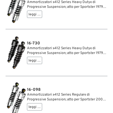
Ammortizzatori »412 Series Heavy Duty« di
Progressive Suspension; atto per Sportster 1979-
2003, FXR →1994; acciaio / acciaio per molle,
leggi …
cromato; lunghezza: 280 mm; ochiello del
amortizzatore: 15.9 mm; rigidità molla: 115/155
lbs/inch; con chiave di regolazione per
ammortizzatori; certificato; peso lordo: 4.13 kg
16-730
Ammortizzatori »412 Series Heavy Duty« di
Progressive Suspension; atto per Sportster 1979-
2003, FXR →1994; acciaio / acciaio per molle, nero,
leggi …
rivestito a polvere; lunghezza: 280 mm; ochiello
del amortizzatore: 15.9 mm; rigidità molla: 115/155
lbs/inch; con chiave di regolazione per
ammortizzatori; certificato; peso lordo: 3.9 kg
16-098
Ammortizzatori »412 Series Regular« di
Progressive Suspension; atto per Sportster 2004-
2020; acciaio / acciaio per molle, cromato;
leggi …
lunghezza: 280 mm; ochiello del amortizzatore: