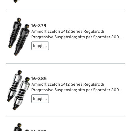
15.9 mm; rigidità molla: 90/130 lbs/inch; con
chiave di regolazione per ammortizzatori;
certificato; peso lordo: 4.26 kg
16-379
Ammortizzatori »412 Series Regular« di
Progressive Suspension; atto per Sportster 2004-
2020; acciaio / acciaio per molle, nero, rivestito a
leggi …
polvere; lunghezza: 280 mm; ochiello del
amortizzatore: 15.9 mm; rigidità molla: 90/130
lbs/inch; con chiave di regolazione per
ammortizzatori; certificato; peso lordo: 4 kg
16-385
Ammortizzatori »412 Series Regular« di
Progressive Suspension; atto per Sportster 2004-
2020; acciaio / acciaio per molle, cromato;
leggi …
lunghezza: 292 mm; ochiello del amortizzatore:
15.9 mm; rigidità molla: 90/130 lbs/inch; con
chiave di regolazione per ammortizzatori;
rimpiazza OEM HD 54566-04; certificato; peso
lordo: 4.37 kg