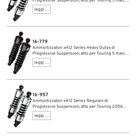
Progressive Suspension; atto per Touring 5 marce
1979-2005, Sportster 1979-2003, FXR →1994;
leggi …
acciaio / acciaio per molle, cromato; lunghezza:
305 mm; ochiello del amortizzatore: 15.9 mm;
rigidità molla: 115/155 lbs/inch; con chiave di
regolazione per ammortizzatori; certificato; peso
lordo: 4.55 kg
16-779
Ammortizzatori »412 Series Heavy Duty« di
Progressive Suspension; atto per Touring 5 marce
1979-2005, Sportster 1979-2003, FXR →1994;
leggi …
acciaio / acciaio per molle, nero, rivestito a
polvere; lunghezza: 305 mm; ochiello del
amortizzatore: 15.9 mm; rigidità molla: 115/155
lbs/inch; con chiave di regolazione per
ammortizzatori; certificato; peso lordo: 4.42 kg
16-957
Ammortizzatori »412 Series Regular« di
Progressive Suspension; atto per Touring 2006→;
acciaio / acciaio per molle, cromato; lunghezza:
leggi …
292 mm; ochiello del amortizzatore: 15.9 mm;
rigidità molla: 115/155 lbs/inch; con chiave di
regolazione per ammortizzatori; rimpiazza OEM
HD 54662-09 e 54662-02A; certificato; peso