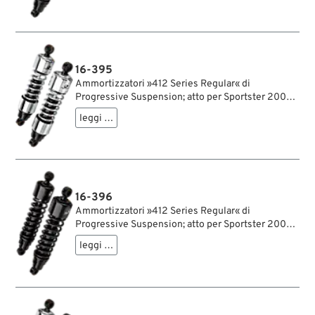
amortizzatore: 15.9 mm; rigidità molla: 90/130
lbs/inch; con chiave di regolazione per
ammortizzatori; certificato; peso lordo: 4.1 kg
16-395
Ammortizzatori »412 Series Regular« di
Progressive Suspension; atto per Sportster 2004-
2020; acciaio / acciaio per molle, cromato;
leggi …
lunghezza: 318 mm; ochiello del amortizzatore:
15.9 mm; rigidità molla: 75/120 lbs/inch; con
chiave di regolazione per ammortizzatori;
certificato; peso lordo: 4.5 kg
16-396
Ammortizzatori »412 Series Regular« di
Progressive Suspension; atto per Sportster 2004-
2020; acciaio / acciaio per molle, nero, rivestito a
leggi …
polvere; lunghezza: 330 mm; ochiello del
amortizzatore: 15.9 mm; rigidità molla: 75/120
lbs/inch; con chiave di regolazione per
ammortizzatori; rimpiazza OEM HD 54568-04;
certificato; peso lordo: 4.3 kg