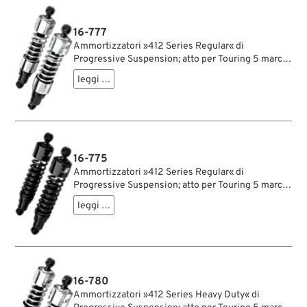
ammortizzatori; rimpiazza OEM HD 54502-87;
certificato; peso lordo: 4.4 kg
16-777
Ammortizzatori »412 Series Regular« di
Progressive Suspension; atto per Touring 5 marce
1979-2005, Sportster 1979-2003, FXR →1994;
leggi …
acciaio / acciaio per molle, cromato; lunghezza:
343 mm; ochiello del amortizzatore: 12.9 mm;
rigidità molla: 90/130 lbs/inch; con chiave di
regolazione per ammortizzatori; certificato; peso
lordo: 4.65 kg
16-775
Ammortizzatori »412 Series Regular« di
Progressive Suspension; atto per Touring 5 marce
1979-2005, Sportster 1979-2003, FXR →1994;
leggi …
acciaio / acciaio per molle, nero, rivestito a
polvere; lunghezza: 343 mm; ochiello del
amortizzatore: 12.9 mm; rigidità molla: 90/130
lbs/inch; con chiave di regolazione per
ammortizzatori; certificato; peso lordo: 4.44 kg
16-780
Ammortizzatori »412 Series Heavy Duty« di