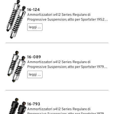
16-124
Ammortizzatori »412 Series Regular« di
Progressive Suspension; atto per Sportster 1952-
1978; acciaio / acciaio per molle, cromato;
leggi …
lunghezza: 362 mm; ochiello del amortizzatore:
15.9 mm; rigidità molla: 160/190 lbs/inch; con
chiave di regolazione per ammortizzatori;
rimpiazza OEM HD 54501-67; certificato; peso
lordo: 5.57 kg
16-089
Ammortizzatori »412 Series Regular« di
Progressive Suspension; atto per Sportster 1979-
2003, FXR →1994; acciaio / acciaio per molle,
leggi …
cromato; lunghezza: 280 mm; ochiello del
amortizzatore: 15.9 mm; rigidità molla: 90/130
lbs/inch; con chiave di regolazione per
ammortizzatori; certificato; peso lordo: 4.31 kg
16-793
Ammortizzatori »412 Series Regular« di