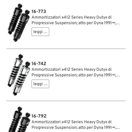
16-773
Ammortizzatori »412 Series Heavy Duty« di
Progressive Suspension; atto per Dyna 1991→;
acciaio / acciaio per molle, nero, rivestito a
leggi …
polvere; lunghezza: 280 mm; ochiello del
amortizzatore: 12.9 mm; rigidità molla: 300/350
lbs/inch; con chiave di regolazione per
ammortizzatori; certificato; peso lordo: 4.7 kg
16-742
Ammortizzatori »412 Series Heavy Duty« di
Progressive Suspension; atto per Dyna 1991→;
acciaio / acciaio per molle, cromato; lunghezza:
leggi …
305 mm; ochiello del amortizzatore: 12.9 mm;
rigidità molla: 300/350 lbs/inch; con chiave di
regolazione per ammortizzatori; rimpiazza OEM
HD 54512-90A; certificato; peso lordo: 4.9 kg
16-792
Ammortizzatori »412 Series Heavy Duty« di
Progressive Suspension; atto per Dyna 1991→;