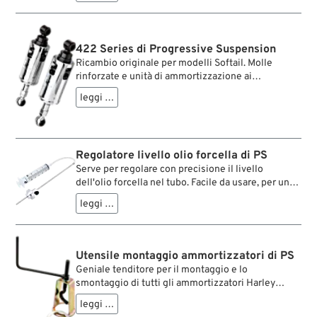
422 Series di Progressive Suspension
Ricambio originale per modelli Softail. Molle
rinforzate e unità di ammortizzazione ai
clorofluorocarburi procurano una corsa controllata
leggi …
e senza fading. Gli ammortizzatori Softail di
Progressive Suspension sono disponibili in
diverse varianti, ognuna interamente cromata. Il
precarico molla è regolabile. Con le varianti
Regolatore livello olio forcella di PS
regolabili la moto può essere pilotata sia con
Serve per regolare con precisione il livello
assetto normale che con la coda ribassata fino a 5
dell'olio forcella nel tubo. Facile da usare, per un
cm.
lavoro rapido.
leggi …
Utensile montaggio ammortizzatori di PS
Geniale tenditore per il montaggio e lo
smontaggio di tutti gli ammortizzatori Harley
(eccetto i modelli Softail). Basta con i temerari
leggi …
tentativi per mezzo di presse o altri aggeggi