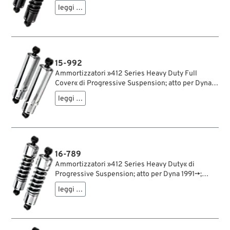
acciaio / acciaio per molle, nero, rivestito a
leggi …
polvere; lunghezza: 305 mm; ochiello del
amortizzatore: 12.9 mm; rigidità molla: 300/350
lbs/inch; con chiave di regolazione per
ammortizzatori; rimpiazza OEM HD 54512-90A;
certificato; peso lordo: 4.9 kg
15-992
Ammortizzatori »412 Series Heavy Duty Full
Cover« di Progressive Suspension; atto per Dyna
1991→; acciaio / acciaio per molle, cromato;
leggi …
lunghezza: 305 mm; ochiello del amortizzatore:
12.9 mm; rigidità molla: 300/350 lbs/inch; con
chiave di regolazione per ammortizzatori;
certificato; peso lordo: 5.78 kg
16-789
Ammortizzatori »412 Series Heavy Duty« di
Progressive Suspension; atto per Dyna 1991→;
acciaio / acciaio per molle, cromato; lunghezza:
leggi …
318 mm; ochiello del amortizzatore: 12.9 mm;
rigidità molla: 270/315 lbs/inch; con chiave di
regolazione per ammortizzatori; rimpiazza OEM
HD 54577-94; certificato; peso lordo: 5 kg