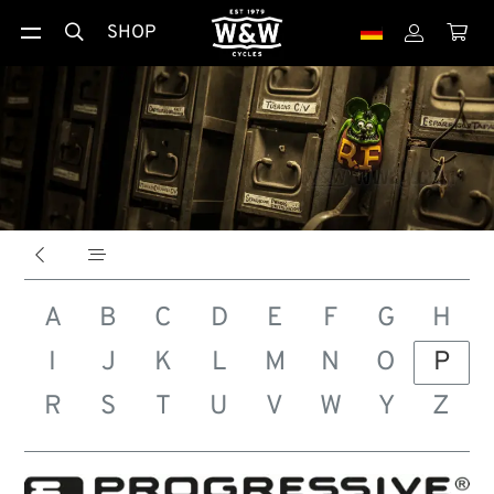
SHOP





A
B
C
D
E
F
G
H
I
J
K
L
M
N
O
P
R
S
T
U
V
W
Y
Z