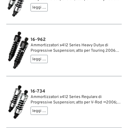
acciaio / acciaio per molle, cromato; lunghezza:
leggi …
330 mm; ochiello del amortizzatore: 15.9 mm;
rigidità molla: 105/105 lbs/inch; con chiave di
regolazione per ammortizzatori; rimpiazza OEM
HD 54565-09 e 54565-97C; certificato; peso
lordo: 4.44 kg
16-962
Ammortizzatori »412 Series Heavy Duty« di
Progressive Suspension; atto per Touring 2006→;
acciaio / acciaio per molle, nero, rivestito a
leggi …
polvere; lunghezza: 330 mm; ochiello del
amortizzatore: 15.9 mm; rigidità molla: 105/150
lbs/inch; con chiave di regolazione per
ammortizzatori; rimpiazza OEM HD 54565-09 e
54565-97C; certificato; peso lordo: 4.15 kg
16-734
Ammortizzatori »412 Series Regular« di
Progressive Suspension; atto per V-Rod →2006;
acciaio / acciaio per molle, cromato; lunghezza:
leggi …
305 mm; ochiello del amortizzatore: 15.9 mm;
rigidità molla: 210/250 lbs/inch; con chiave di
regolazione per ammortizzatori; certificato; peso