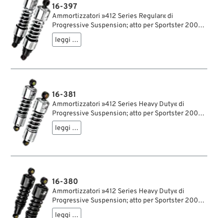
16-397
Ammortizzatori »412 Series Regular« di
Progressive Suspension; atto per Sportster 2004-
2020; acciaio / acciaio per molle, cromato;
leggi …
lunghezza: 330 mm; ochiello del amortizzatore:
15.9 mm; rigidità molla: 75/120 lbs/inch; con
chiave di regolazione per ammortizzatori;
rimpiazza OEM HD 54568-04; certificato; peso
lordo: 4.45 kg
16-381
Ammortizzatori »412 Series Heavy Duty« di
Progressive Suspension; atto per Sportster 2004-
2020; acciaio / acciaio per molle, cromato;
leggi …
lunghezza: 280 mm; ochiello del amortizzatore:
15.9 mm; rigidità molla: 115/150 lbs/inch; con
chiave di regolazione per ammortizzatori;
certificato; peso lordo: 4.17 kg
16-380
Ammortizzatori »412 Series Heavy Duty« di
Progressive Suspension; atto per Sportster 2004-
2020; acciaio / acciaio per molle, nero, rivestito a
leggi …