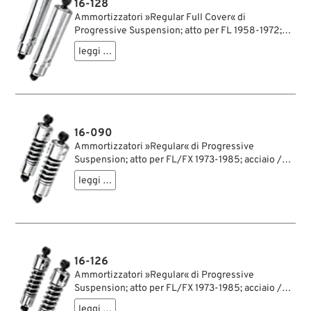
16-128
Ammortizzatori »Regular Full Cover« di
Progressive Suspension; atto per FL 1958-1972;
occhiello inferiore spostato; acciaio / acciaio per
leggi …
molle, cromato; lunghezza: 343 mm; ochiello del
amortizzatore: 15.9 mm; rigidità molla: 245/340
lbs/inch; con chiave di regolazione per
ammortizzatori; rimpiazza OEM HD 54500-58C;
certificato; peso lordo: 6.94 kg
16-090
Ammortizzatori »Regular« di Progressive
Suspension; atto per FL/FX 1973-1985; acciaio /
acciaio per molle, cromato; lunghezza: 280 mm;
leggi …
ochiello del amortizzatore: 12.9 mm; rigidità molla:
300/350 lbs/inch; con chiave di regolazione per
ammortizzatori; certificato; peso lordo: 4.76 kg
16-126
Ammortizzatori »Regular« di Progressive
Suspension; atto per FL/FX 1973-1985; acciaio /
acciaio per molle, cromato; lunghezza: 305 mm;
leggi …