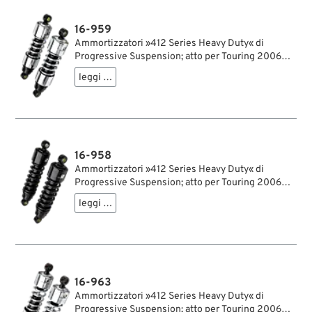
lordo: 4.7 kg
16-959
Ammortizzatori »412 Series Heavy Duty« di
Progressive Suspension; atto per Touring 2006→;
acciaio / acciaio per molle, cromato; lunghezza:
leggi …
292 mm; ochiello del amortizzatore: 15.9 mm;
rigidità molla: 125/170 lbs/inch; con chiave di
regolazione per ammortizzatori; rimpiazza OEM
HD 54662-09 e 54662-02A; certificato; peso
lordo: 4.57 kg
16-958
Ammortizzatori »412 Series Heavy Duty« di
Progressive Suspension; atto per Touring 2006→;
acciaio / acciaio per molle, nero, rivestito a
leggi …
polvere; lunghezza: 292 mm; ochiello del
amortizzatore: 15.9 mm; rigidità molla: 125/170
lbs/inch; con chiave di regolazione per
ammortizzatori; rimpiazza OEM HD 54662-09 e
54662-02A; certificato; peso lordo: 4.38 kg
16-963
Ammortizzatori »412 Series Heavy Duty« di
Progressive Suspension; atto per Touring 2006→;