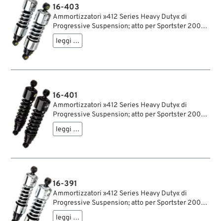
16-403
Ammortizzatori »412 Series Heavy Duty« di
Progressive Suspension; atto per Sportster 2004-
2020; acciaio / acciaio per molle, cromato;
leggi …
lunghezza: 305 mm; ochiello del amortizzatore:
15.9 mm; rigidità molla: 115/150 lbs/inch; con
chiave di regolazione per ammortizzatori;
certificato; peso lordo: 4.5 kg
16-401
Ammortizzatori »412 Series Heavy Duty« di
Progressive Suspension; atto per Sportster 2004-
2020; acciaio / acciaio per molle, nero, rivestito a
leggi …
polvere; lunghezza: 305 mm; ochiello del
amortizzatore: 15.9 mm; rigidità molla: 115/150
lbs/inch; con chiave di regolazione per
ammortizzatori; certificato; peso lordo: 4.3 kg
16-391
Ammortizzatori »412 Series Heavy Duty« di
Progressive Suspension; atto per Sportster 2004-
2020; acciaio / acciaio per molle, cromato;
leggi …