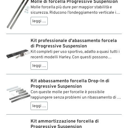
Molle di forcella Progressive Suspension
Molle forcella più dure per maggior stabilità e
sicurezza. Riducono l’ondeggiamento verticale in
frenata. Ohni kit contiene due molle et due
leggi …
distanziali chi devono essere tagliati a misura.
Kit professionale d'abassamento forcela
di Progressive Suspension
Kit completi per uso sportivo, adatto a quasi tutti i
recenti modelli Harley. Con questi possono
abbassare la forcella anteriore di 1“ o 2“. Ogni kit
leggi …
contiene molle a progressione, tutti gli elementi
di conversione ed istruzioni di montaggio. I
rapporti delle molle sono specificatamente
Kit abbassamento forcella Drop-In di
studiati per ciascuna applicazione.
Progressive Suspension
Con queste molle per forcelle è possibile
raggiungere senza problemi un ribassamento di 2”
della forcella. Questo in soli 30 minuti e senza
leggi …
smontare gli steli della forcella e senza cambiare
l'olio. Basta sollevare la moto e, dopo aver svitato i
tappi superiori dei foderi, sostituire le molle. Le
Kit ammortizzazione forcella di
molle forcella Drop-In sono di rigidità diverse.
Progressive Suspension