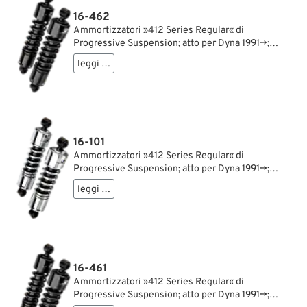
16-462
Ammortizzatori »412 Series Regular« di
Progressive Suspension; atto per Dyna 1991→;
acciaio / acciaio per molle, nero; lunghezza: 280
leggi …
mm; ochiello del amortizzatore: 12.9 mm; rigidità
molla: 230/275 lbs/inch; con chiave di
regolazione per ammortizzatori; certificato; peso
lordo: 4.42 kg
16-101
Ammortizzatori »412 Series Regular« di
Progressive Suspension; atto per Dyna 1991→;
acciaio / acciaio per molle, cromato; lunghezza:
leggi …
305 mm; ochiello del amortizzatore: 12.9 mm;
rigidità molla: 210/250 lbs/inch; con chiave di
regolazione per ammortizzatori; rimpiazza OEM
HD 54512-90A; certificato; peso lordo: 4.58 kg
16-461
Ammortizzatori »412 Series Regular« di
Progressive Suspension; atto per Dyna 1991→;