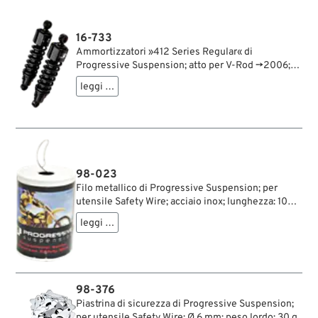
lordo: 4.6 kg
16-733
Ammortizzatori »412 Series Regular« di
Progressive Suspension; atto per V-Rod →2006;
acciaio / acciaio per molle, nero, rivestito a
leggi …
polvere; lunghezza: 305 mm; ochiello del
amortizzatore: 15.9 mm; rigidità molla: 210/250
lbs/inch; con chiave di regolazione per
ammortizzatori; certificato; peso lordo: 4.2 kg
98-023
Filo metallico di Progressive Suspension; per
utensile Safety Wire; acciaio inox; lunghezza: 109
m; Ø 0.8 mm; peso lordo: 510 g
leggi …
98-376
Piastrina di sicurezza di Progressive Suspension;
per utensile Safety Wire; Ø 6 mm; peso lordo: 30 g