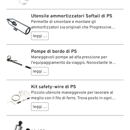
inadatti. Completo di manovella.
Utensile ammortizzatori Softail di PS
Permette di smontare e montare gli
ammortizzatori sia originali che Progressive
Suspension Softail Evolution e Twin Cam.
leggi …
Pompe di bordo di PS
Maneggevoli pompe ad alta pressione per
l'equipaggiamento da viaggio. Nonostante le
misure ridotte, queste pompe forniscono fino a
leggi …
300 psi (≈ 21 bar) di pressione e sono perciò
sufficienti per ammortizzatori ad aria OEM e
Progressive Suspension, oltre che per le forcelle
Kit safety-wire di PS
telescopiche ad aria. Con tubo flessibile e
Piccolo utensile maneggevole per lavorare al
manometro pressione.
meglio con il filo di ferro. Trova posto in ogni
bisaccia e non dovrebbe mancare in nessuna
leggi …
officina, per maneggiare le viti della primaria
interna e per tante altre applicazioni. Kit con
utensile, bloccanti e 7.5 m di filo d'acciaio inox.