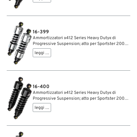
polvere; lunghezza: 280 mm; ochiello del
amortizzatore: 15.9 mm; rigidità molla: 115/150
lbs/inch; con chiave di regolazione per
ammortizzatori; certificato; peso lordo: 3.9 kg
16-399
Ammortizzatori »412 Series Heavy Duty« di
Progressive Suspension; atto per Sportster 2004-
2020; acciaio / acciaio per molle, cromato;
leggi …
lunghezza: 292 mm; ochiello del amortizzatore:
15.9 mm; rigidità molla: 115/150 lbs/inch; con
chiave di regolazione per ammortizzatori;
rimpiazza OEM HD 54566-04; certificato; peso
lordo: 4.7 kg
16-400
Ammortizzatori »412 Series Heavy Duty« di
Progressive Suspension; atto per Sportster 2004-
2020; acciaio / acciaio per molle, nero, rivestito a
leggi …
polvere; lunghezza: 292 mm; ochiello del
amortizzatore: 15.9 mm; rigidità molla: 115/150
lbs/inch; con chiave di regolazione per
ammortizzatori; rimpiazza OEM HD 54566-04;
certificato; peso lordo: 4.47 kg