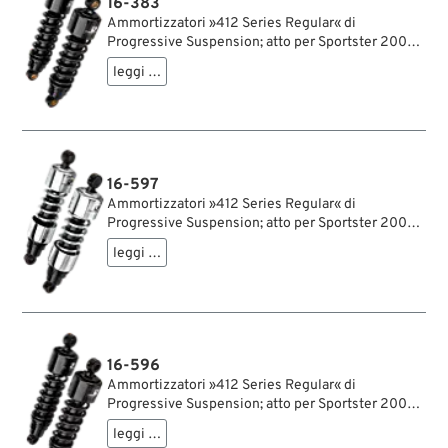
16-383
Ammortizzatori »412 Series Regular« di
Progressive Suspension; atto per Sportster 2004-
2020; acciaio / acciaio per molle, nero, rivestito a
leggi …
polvere; lunghezza: 292 mm; ochiello del
amortizzatore: 15.9 mm; rigidità molla: 90/130
lbs/inch; con chiave di regolazione per
ammortizzatori; rimpiazza OEM HD 54566-04;
certificato; peso lordo: 4.2 kg
16-597
Ammortizzatori »412 Series Regular« di
Progressive Suspension; atto per Sportster 2004-
2020; acciaio / acciaio per molle, cromato;
leggi …
lunghezza: 305 mm; ochiello del amortizzatore:
15.9 mm; rigidità molla: 90/130 lbs/inch; con
chiave di regolazione per ammortizzatori;
certificato; peso lordo: 4.23 kg
16-596
Ammortizzatori »412 Series Regular« di
Progressive Suspension; atto per Sportster 2004-
2020; acciaio / acciaio per molle, nero, rivestito a
leggi …
polvere; lunghezza: 305 mm; ochiello del