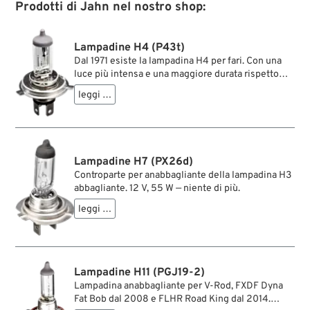
Prodotti di Jahn nel nostro shop:
Lampadine H4 (P43t)
Dal 1971 esiste la lampadina H4 per fari. Con una
luce più intensa e una maggiore durata rispetto
alla buona vecchia Osram Bilux, la H4 si è
leggi …
affermata come lampadina quasi standard per i fari
singoli delle moto. Inizialmente disponibile solo in
versione 12 V, oggi esiste anche in versione 6 V.
Perché anche le Harley a 6 V meritano una luce
brillante. Chi installa la lampadina da 6 V dovrebbe
Lampadine H7 (PX26d)
però ricordarsi del fusibile: 6 V / 60 W significano
Controparte per anabbagliante della lampadina H3
una corrente di 10 A sul cavo dell’anabbagliante.
abbagliante. 12 V, 55 W — niente di più.
leggi …
Lampadine H11 (PGJ19-2)
Lampadina anabbagliante per V-Rod, FXDF Dyna
Fat Bob dal 2008 e FLHR Road King dal 2014.