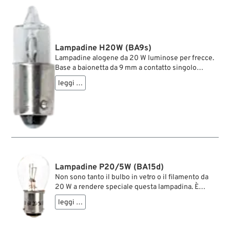
Lampadine H20W (BA9s)
Lampadine alogene da 20 W luminose per frecce.
Base a baionetta da 9 mm a contatto singolo
(BA9s) ne facilita l’inserimento.
leggi …
Lampadine P20/5W (BA15d)
Non sono tanto il bulbo in vetro o il filamento da
20 W a rendere speciale questa lampadina. È
piuttosto la base a doppio contatto che consente
leggi …
di inserire queste lampadine da 6 V in entrambi i
sensi. Si consiglia quindi di effettuare un test di
funzionamento prima di rimontare la gemma.