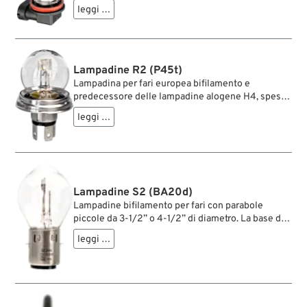
Quella destra ha un anello di tenuta marrone e un
leggi …
connettore AMP Tyco Junior Power Timer a due
vie.
Lampadine R2 (P45t)
Lampadina per fari europea bifilamento e
predecessore delle lampadine alogene H4, spesso
commercializzata come lampadina Bi-Lux. Ha una
leggi …
base da 45 mm che consente l’inserimento in
un’unica posizione.
Lampadine S2 (BA20d)
Lampadine bifilamento per fari con parabole
piccole da 3-1/2” o 4-1/2” di diametro. La base da
20 mm occupa poco spazio e lascia sufficiente
leggi …
superficie per il riflettore vero e proprio.
Disponibile in 6 V e 12 V, con 35 W e 45 W.