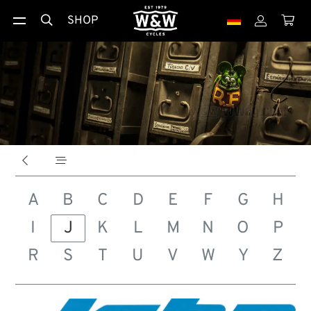
SHOP





A
B
C
D
E
F
G
H
I
J
K
L
M
N
O
P
R
S
T
U
V
W
Y
Z