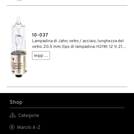
10-037
Lampadina di Jahn; vetro / acciaio, lunghezza del
vetro: 20.5 mm; tipo di lampadina: H21W; 12 V; 21
W; basetta: BAY9s; peso lordo: 10 g
leggi …
Shop

Categorie

Marchi A-Z