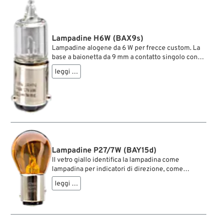
Lampadine H6W (BAX9s)
Lampadine alogene da 6 W per frecce custom. La
base a baionetta da 9 mm a contatto singolo con
perni sfalsati di 150° (BAX9s) permette
leggi …
l’inserimento in un’unica direzione.
Lampadine P27/7W (BAY15d)
Il vetro giallo identifica la lampadina come
lampadina per indicatori di direzione, come
richiesto per indicatori con lente trasparente. Il
leggi …
doppio filamento con due livelli di potenza la
rende la scelta n. 1 come ricambio per indicatori
anteriori con luce di posizione integrata. Solo per
12 V.