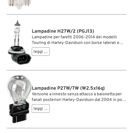
Lampadine H27W/2 (PGJ13)
Lampadine per faretti 2006–2014 dei modelli
Touring di Harley-Davidson con borse laterali e
Softail come FLSTC e FLSTN.
leggi …
Lampadine P27W/7W (W2.5x16q)
Versione a innesto senza attacco a baionetta per
fanali posteriori Harley-Davidson dal 2004 in poi.
Tipo US 3157, 27 W per la luce freno, 7 W per la luce
leggi …
di posizione, 12 V, Base W2.5x16q a innesto,