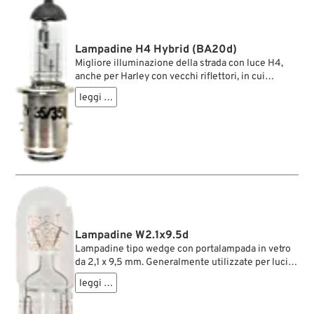
Lampadine H4 Hybrid (BA20d)
Migliore illuminazione della strada con luce H4,
anche per Harley con vecchi riflettori, in cui
altrimenti si potrebbero montare solo lampadine
leggi …
S2, note dagli anni ’60 del secolo scorso. Queste
lampadine ibride mostrano quanto possono essere
luminose 35 W se si sfrutta appieno la tecnologia
moderna.
Lampadine W2.1x9.5d
Lampadine tipo wedge con portalampada in vetro
da 2,1 x 9,5 mm. Generalmente utilizzate per luci
di posizione o indicatori a bassa potenza.
leggi …