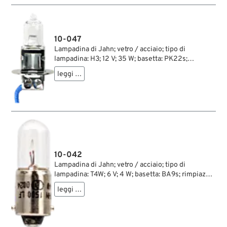
10-047
Lampadina di Jahn; vetro / acciaio; tipo di
lampadina: H3; 12 V; 35 W; basetta: PK22s;
rimpiazza OEM HD 68851-98; peso lordo: 10 g
leggi …
10-042
Lampadina di Jahn; vetro / acciaio; tipo di
lampadina: T4W; 6 V; 4 W; basetta: BA9s; rimpiazza
OEM HD 68462-49; peso lordo: 10 g
leggi …