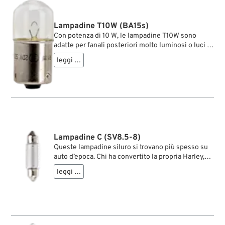
Lampadine T10W (BA15s)
Con potenza di 10 W, le lampadine T10W sono
adatte per fanali posteriori molto luminosi o luci di
direzione o freno di piccole dimensioni. Adatte a
leggi …
tutti i portalampada a baionetta con contatto
singolo e diametro di 15 mm.
Lampadine C (SV8.5-8)
Queste lampadine siluro si trovano più spesso su
auto d’epoca. Chi ha convertito la propria Harley,
con la benedizione del TÜV, ai classici indicatori
leggi …
Hella “Ochsenauge” (occhio di bue), avrà bisogno
di queste lampadine di tanto in tanto come
ricambio proprio per questi indicatori. E sì, si
trovano anche in alcuni fanalini d'epoca.