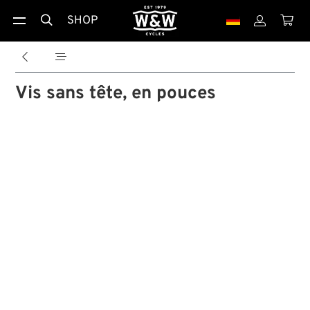
SHOP





Vis sans tête, en pouces