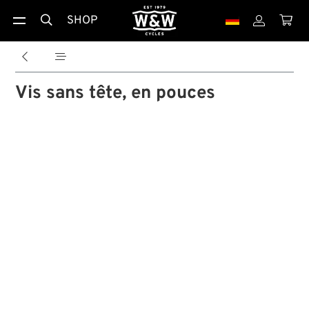
SHOP





Vis sans tête, en pouces