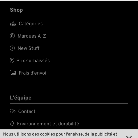
Shop

Catégories

Marques A-Z

New Stuff

Prix surbaissés

Frais d'envoi
L'équipe

Contact

Environnement et durabilité
Nous utilisons des cookies pour l'analyse, de la publicité et

Notre histoire