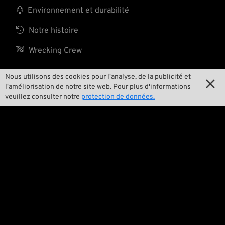

Environnement et durabilité

Notre histoire

Wrecking Crew
Nous utilisons des cookies pour l'analyse, de la publicité et

l'améliorisation de notre site web. Pour plus d'informations
Pan-O-Rama
veuillez consulter notre
protection de données.

Product Specials

Bike Features

Événements

Conseils techniques
Questions juridiques