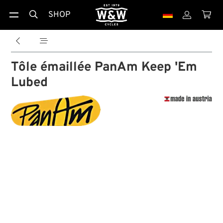
SHOP





Tôle émaillée PanAm Keep 'Em
Lubed