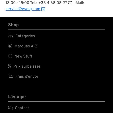
13:00 - 15:00 Tel.: +33 4 68 08 27 77, eMail:
service@wwag.com
Shop

Catégories

Marques A-Z

New Stuff

Prix surbaissés

Frais d'envoi
L'équipe

Contact