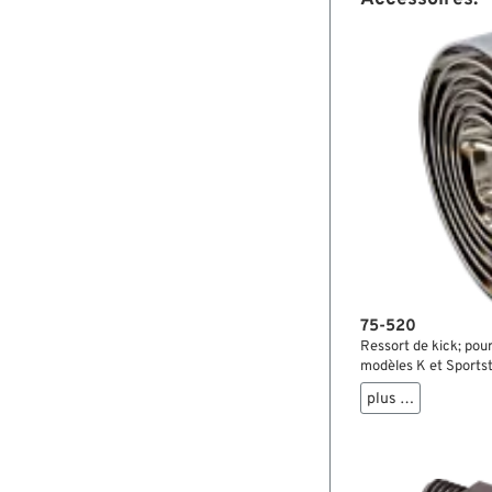
75-520
Ressort de kick; po
modèles K et Sportst
chromé; largeur: 9/
plus …
2084-41 et 33084-41