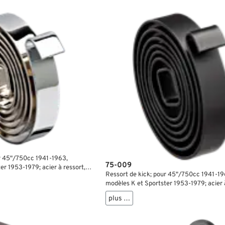
ur 45"/750cc 1941-1963,
75-009
er 1953-1979; acier à ressort,
Ressort de kick; pour 45"/750cc 1941-19
16”; Ø 2-5/8”; remplace OEM HD
modèles K et Sportster 1953-1979; acier à
; poids brut: 230 g
noir; largeur: 9/16”; Ø 2-5/8”; remplace
plus …
2084-41 et 33084-41; poids brut: 200 g