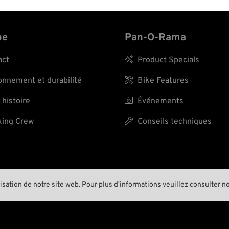
pe
Pan-O-Rama
act

Product Specials
nnement et durabilité

Bike Features
 histoire

Événements
ing Crew

Conseils techniques
risation de notre site web. Pour plus d'informations veuillez consulter n
A BIKER’S WORK
IS NEVER DON