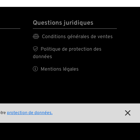
Questions juridiques

Conditions générales de ventes

Politique de protection des
données

Mentions légales

otre
protection de données.
E