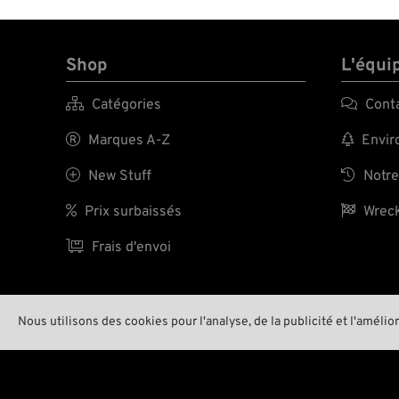
Shop
L'équi

Catégories

Cont

Marques A-Z

Enviro

New Stuff

Notre

Prix surbaissés

Wreck

Frais d'envoi
Nous utilisons des cookies pour l'analyse, de la publicité et l'amélio