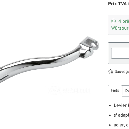
Prix TVA i

4
prê
Würzbur
Sauvegar
Faits
De
Levier 
s' adap
acier, 