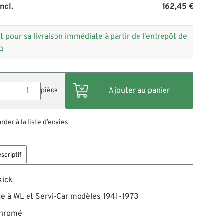
ncl.
162,45 €
t pour sa livraison immédiate à partir de l'entrepôt de
g
pièce
der à la liste d’envies
scriptif
kick
te à WL et Servi-Car modèles 1941-1973
chromé