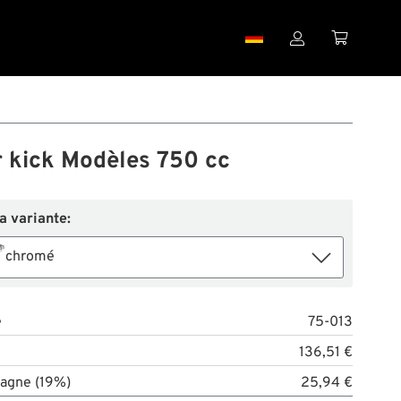


r kick Modèles 750 cc
la variante:
chromé
e
75-013
136,51 €
agne (19%)
25,94 €