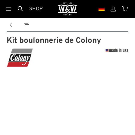
SHOP





Kit boulonnerie de Colony