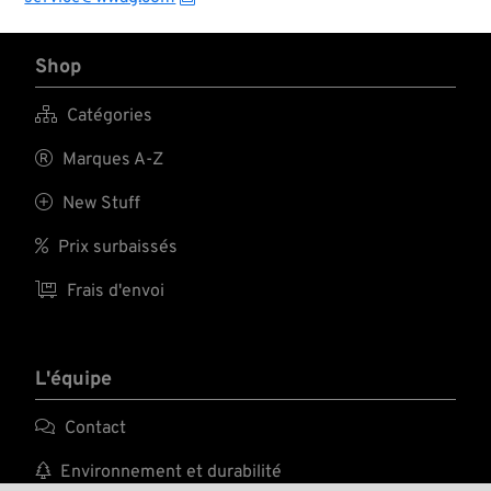
Shop

Catégories

Marques A-Z

New Stuff

Prix surbaissés

Frais d'envoi
L'équipe

Contact

Environnement et durabilité