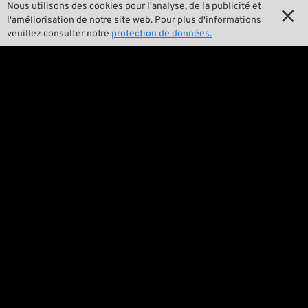
Nous utilisons des cookies pour l'analyse, de la publicité et


Notre histoire
l'améliorisation de notre site web. Pour plus d'informations
veuillez consulter notre
protection de données.

Wrecking Crew
Pan-O-Rama

Product Specials

Bike Features

Événements

Conseils techniques
Questions juridiques

Conditions générales de ventes