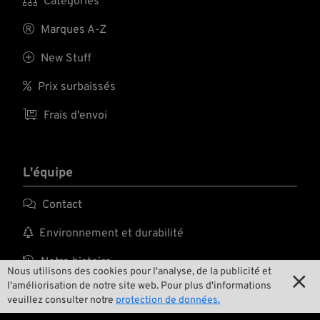

Catégories

Marques A-Z

New Stuff

Prix surbaissés

Frais d'envoi
L'équipe

Contact

Environnement et durabilité

Notre histoire
Nous utilisons des cookies pour l'analyse, de la publicité et

l'améliorisation de notre site web. Pour plus d'informations

Wrecking Crew
veuillez consulter notre
protection de données.