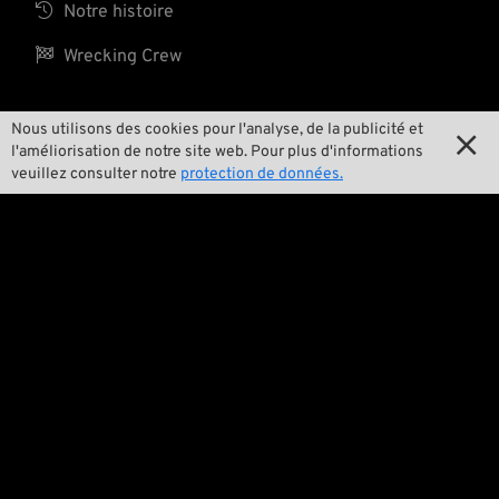

Notre histoire

Wrecking Crew
Nous utilisons des cookies pour l'analyse, de la publicité et

Pan-O-Rama
l'améliorisation de notre site web. Pour plus d'informations
veuillez consulter notre
protection de données.

Product Specials

Bike Features

Événements

Conseils techniques
Questions juridiques

Conditions générales de ventes