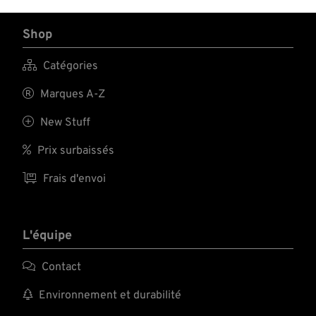
Shop

Catégories

Marques A-Z

New Stuff

Prix surbaissés

Frais d'envoi
L'équipe

Contact

Environnement et durabilité