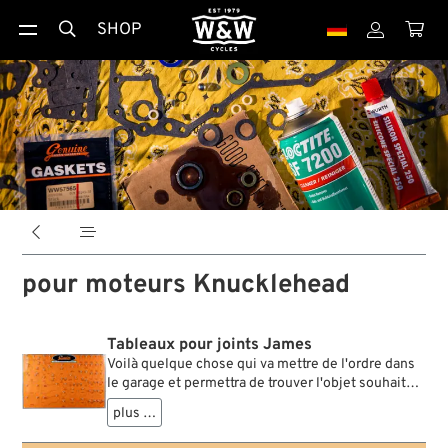
SHOP





pour moteurs Knucklehead
Tableaux pour joints James
Voilà quelque chose qui va mettre de l'ordre dans
le garage et permettra de trouver l'objet souhaité
dans la seconde qui suit: des feuilles résistantes
plus …
en trois couleurs pour accueillir les joints. Elles
sont conçues pour être fixés sur des panneaux en