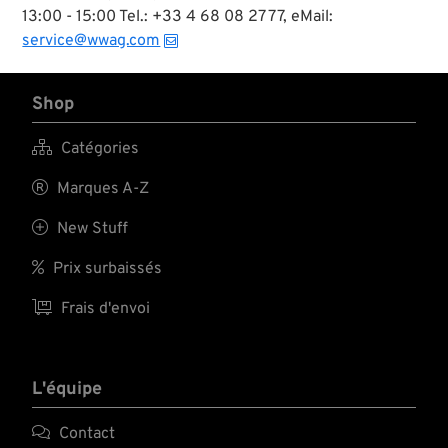
13:00 - 15:00 Tel.: +33 4 68 08 27 77, eMail:
service@wwag.com
Shop

Catégories

Marques A-Z

New Stuff

Prix surbaissés

Frais d'envoi
L'équipe

Contact