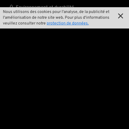

Environnement et durabilité
Nous utilisons des cookies pour l'analyse, de la publicité et

l'améliorisation de notre site web. Pour plus d'informations

Notre histoire
veuillez consulter notre
protection de données.

Wrecking Crew
Pan-O-Rama

Product Specials

Bike Features

Événements

Conseils techniques
Questions juridiques