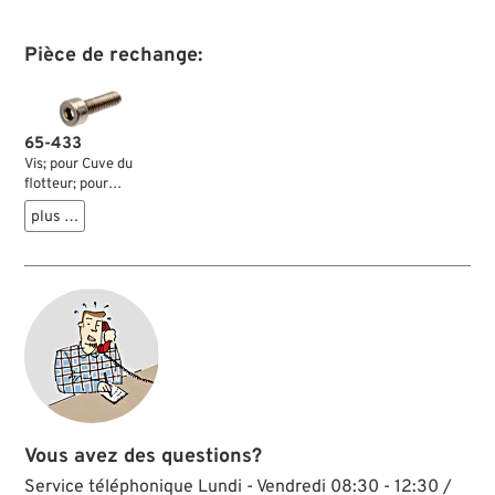
Pièce de rechange:
65-433
Vis; pour Cuve du
flotteur; pour
carburateurs CV; s'
plus …
adapte à Sportster
1988-2006, Big
Twin 1990-2006;
acier inox, brut;
BTR; filetage: M4 x
0.7; longueur: 14 mm;
clé: 3 mm; remplace
OEM HD 27579-88;
poids brut: 1 g
Vous avez des questions?
Service téléphonique Lundi - Vendredi 08:30 - 12:30 /