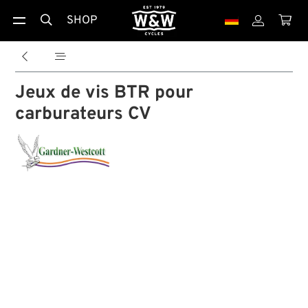
SHOP





Jeux de vis BTR pour
carburateurs CV