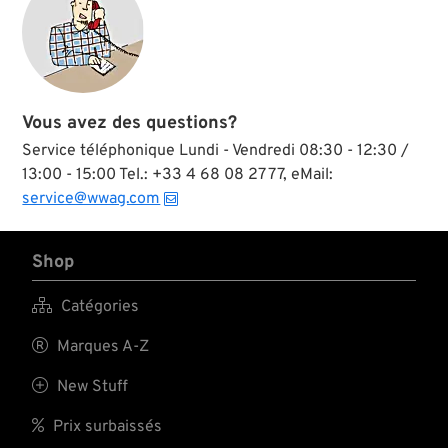
Vous avez des questions?
Service téléphonique Lundi - Vendredi 08:30 - 12:30 /
13:00 - 15:00 Tel.: +33 4 68 08 27 77, eMail:
service@wwag.com
Shop

Catégories

Marques A-Z

New Stuff

Prix surbaissés