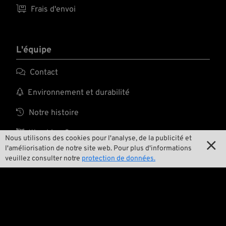

Frais d'envoi
L'équipe

Contact

Environnement et durabilité

Notre histoire

Wrecking Crew
Nous utilisons des cookies pour l'analyse, de la publicité et

l'améliorisation de notre site web. Pour plus d'informations
veuillez consulter notre
protection de données.
Pan-O-Rama

Product Specials

Bike Features