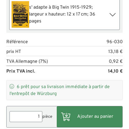
s' adapte à Big Twin 1915-1929;
largeur x hauteur: 12 x 17 cm; 36
pages
Référence
96-030
prix HT
13,18 €
TVA Allemagne (7%)
0,92 €
Prix TVA incl.
14,10 €

6
prêt pour sa livraison immédiate à partir de
l'entrepôt de Würzburg
pièce