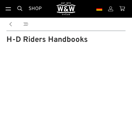
SHOP





H-D Riders Handbooks