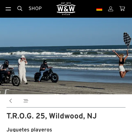
SHOP





T.R.O.G. 25, Wildwood, NJ
Juguetes playeros