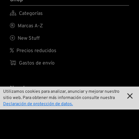

Categorías

Marcas A-Z

New Stuff

Precios reducidos

Gastos de envío
Nosotros
Utilizamos cookies para analizar, anunciar y mejorar nuestro

sitio web. Para obtener más información consulte nuestra

Contactar
Declaración de protección de datos.

Medio ambiente y sostenibilidad

Nuestra historia
