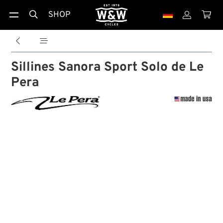
SHOP





Sillines Sanora Sport Solo de Le
Pera