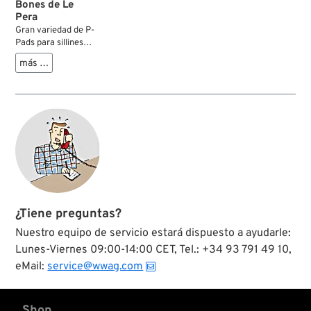
Bones de Le
Pera
Gran variedad de P-
Pads para sillines
solo Softail Bare
más …
Bones. Contiene las
versiones Standard,
Pleated y Deluxe (=
más ancha que la
Standard).
¿Tiene preguntas?
Nuestro equipo de servicio estará dispuesto a ayudarle:
Lunes-Viernes 09:00-14:00 CET, Tel.: +34 93 791 49 10,
eMail:
service@wwag.com
Shop