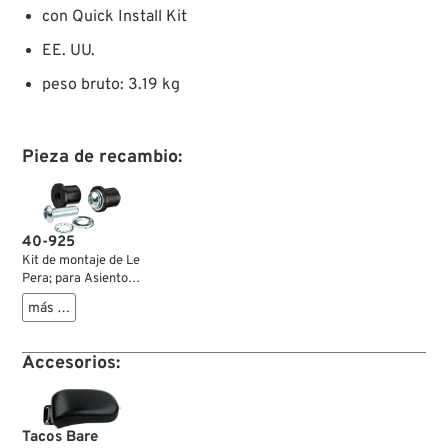
con Quick Install Kit
EE. UU.
peso bruto: 3.19 kg
Pieza de recambio:
40-925
Kit de montaje de Le
Pera; para Asiento
mono; apropiado
más …
para FL(H) 1965-
1984, FX 1971-1986;
goma / acero; peso
Accesorios:
bruto: 43 g
Tacos Bare