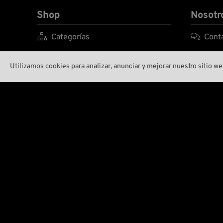
Shop
Nosotr

Categorías

Conta

Marcas A-Z

Medio 
Utilizamos cookies para analizar, anunciar y mejorar nuestro sitio 

New Stuff

Nuest

Precios reducidos

Wreck

Gastos de envío