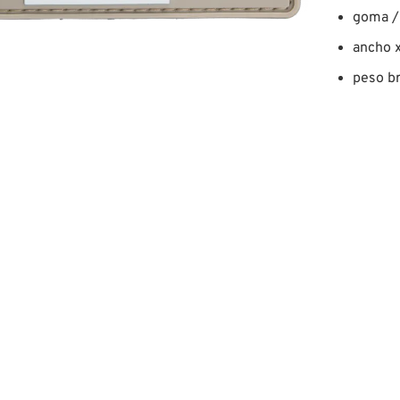
goma / 
ancho x
peso br