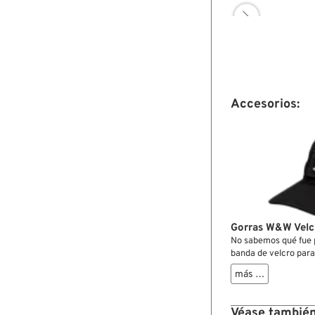

Accesorios:
Gorras W&W Velc
No sabemos qué fue p
banda de velcro par
según el estado de á
más …
idea de difundir decl
sin tener que llevar 2
alforjas. Es probabl
Véase también