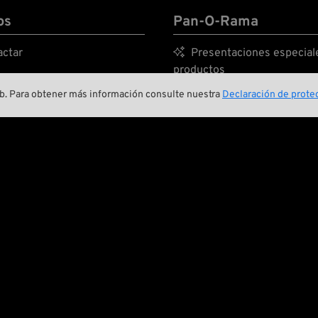
os
Pan-O-Rama
ctar

Presentaciones especial
productos
ambiente y sostenibilidad
web. Para obtener más información consulte nuestra
Declaración de protec

Galería de motos
ra historia

Eventos
ing Crew

Consejos técnicos
A BIKER’S WORK
IS NEVER DON