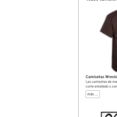
aquí está, la gorra mu
Camisetas Wreck
Las camisetas de ma
corte entallado y con
espalda y el pecho e
más …