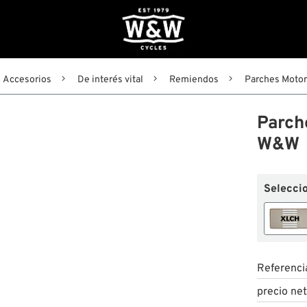
Accesorios
De interés vital
Remiendos
Parches Moto
Parch
W&W
Seleccio
Referenci
precio ne