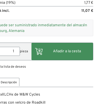
nia (19%)
1,77 €
 incl.
11,07 €
uede ser suministrado inmediatamente del almacén
burg, Alemania
pieza
 la lista de deseos
Descripción
 »XLCH« de W&W Cycles
rras con velcro de Roadkill