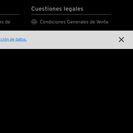
Cuestiones legales
es de

Condiciones Generales de Venta

Declaración de protección de

ción de datos.
datos

Aviso legal
E