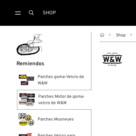
SHOP


Shop
Remiendos
Parches goma-Velcro de
W&W
Parches Motor de goma-
velcro de W&W
Parches Mooneyes
Parches Velcro para