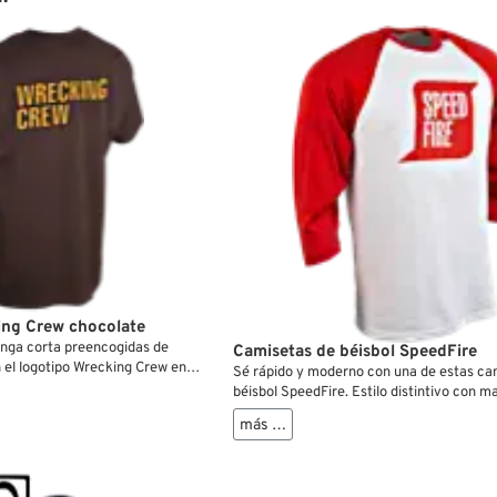
lti-mensajes....
ing Crew chocolate
nga corta preencogidas de
Camisetas de béisbol SpeedFire
 el logotipo Wrecking Crew en la
Sé rápido y moderno con una de estas ca
stán hechas de algodón.
béisbol SpeedFire. Estilo distintivo con m
cuello en contraste de colores.
más …