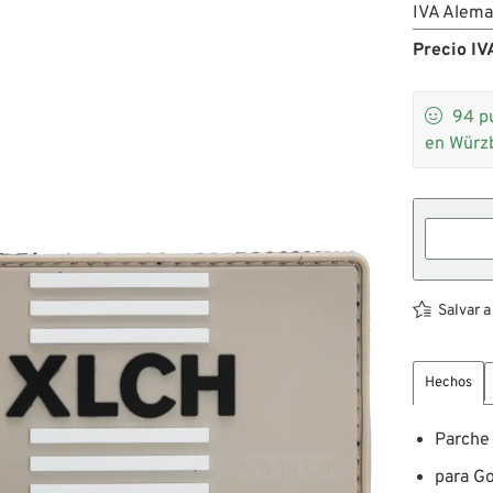
IVA Alema
Precio IVA

94
p
en Würz
Salvar a
Hechos
Parche
para Go