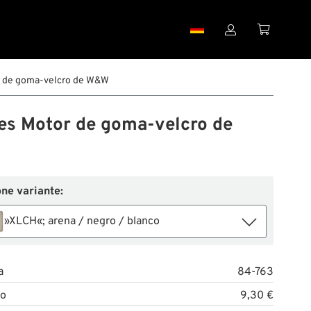


r de goma-velcro de W&W
es Motor de goma-velcro de
ne variante:
»XLCH«; arena / negro / blanco
a
84-763
to
9,30 €