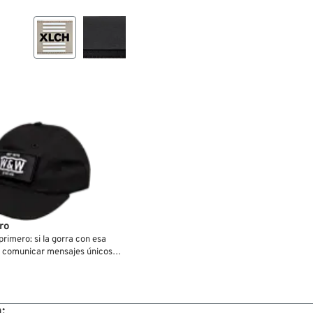
ro
rimero: si la gorra con esa
a comunicar mensajes únicos
nimo de cada momento, o la
araciones personales diferentes
0 gorras distintas en las
e que nunca lo sepamos, pero
: